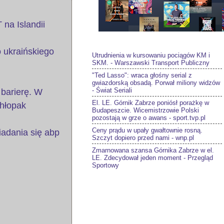
na Islandii
 ukraińskiego
Utrudnienia w kursowaniu pociągów KM i
SKM. - Warszawski Transport Publiczny
"Ted Lasso": wraca głośny serial z
gwiazdorską obsadą. Porwał miliony widzów
- Świat Seriali
 barierę. W
El. LE. Górnik Zabrze poniósł porażkę w
chłopak
Budapeszcie. Wicemistrzowie Polski
pozostają w grze o awans - sport.tvp.pl
Ceny prądu w upały gwałtownie rosną.
iadania się abp
Szczyt dopiero przed nami - wnp.pl
Zmarnowana szansa Górnika Zabrze w el.
LE. Zdecydował jeden moment - Przegląd
Sportowy