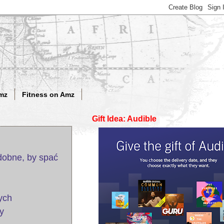
mz
Fitness on Amz
Gift Idea: Audible
dobne, by spać
ych
y