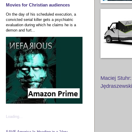
Movies for Christian audiences
On the day of his scheduled execution, a
convicted serial killer gets a psychiatric
evaluation during which he claims he is a
demon and furt...
Maciej Stuhr
Jędraszewsk
Loading...
SAVE America Is Heading in a ‘Very