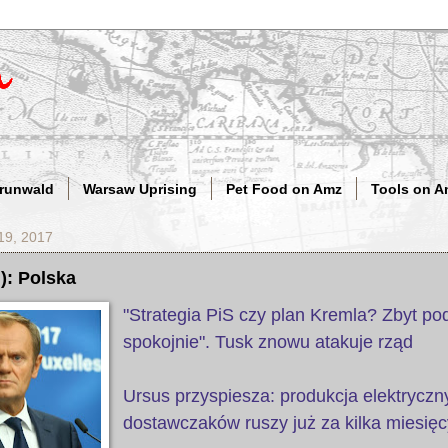
Grunwald
Warsaw Uprising
Pet Food on Amz
Tools on A
19, 2017
.): Polska
"Strategia PiS czy plan Kremla? Zbyt po
spokojnie". Tusk znowu atakuje rząd
Ursus przyspiesza: produkcja elektryczn
dostawczaków ruszy już za kilka miesięc