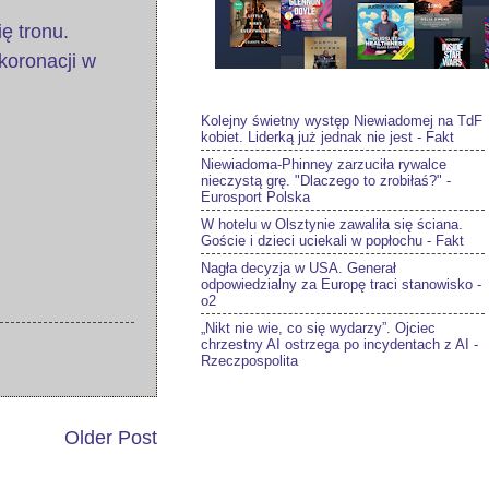
ę tronu.
oronacji w
Kolejny świetny występ Niewiadomej na TdF
kobiet. Liderką już jednak nie jest - Fakt
Niewiadoma-Phinney zarzuciła rywalce
nieczystą grę. "Dlaczego to zrobiłaś?" -
Eurosport Polska
W hotelu w Olsztynie zawaliła się ściana.
Goście i dzieci uciekali w popłochu - Fakt
Nagła decyzja w USA. Generał
odpowiedzialny za Europę traci stanowisko -
o2
„Nikt nie wie, co się wydarzy”. Ojciec
chrzestny AI ostrzega po incydentach z AI -
Rzeczpospolita
Older Post