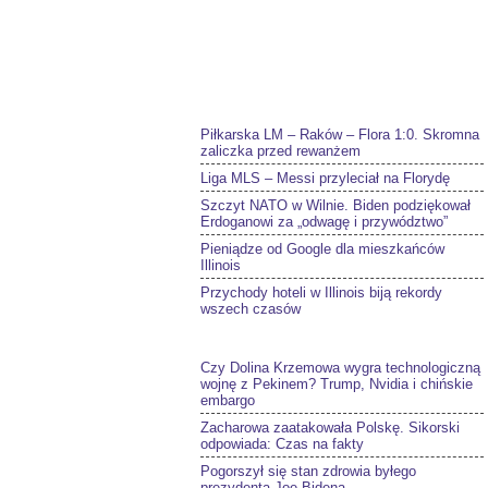
Piłkarska LM – Raków – Flora 1:0. Skromna
zaliczka przed rewanżem
Liga MLS – Messi przyleciał na Florydę
Szczyt NATO w Wilnie. Biden podziękował
Erdoganowi za „odwagę i przywództwo”
Pieniądze od Google dla mieszkańców
Illinois
Przychody hoteli w Illinois biją rekordy
wszech czasów
Czy Dolina Krzemowa wygra technologiczną
wojnę z Pekinem? Trump, Nvidia i chińskie
embargo
Zacharowa zaatakowała Polskę. Sikorski
odpowiada: Czas na fakty
Pogorszył się stan zdrowia byłego
prezydenta Joe Bidena