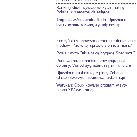
Ranking służb wywiadowczych Europy.
Polska w pierwszej dziesiątce
Tragedia w Aquaparku Reda. Ujawniono
kulisy awarii, w której zginęły rekiny
Kaczyński stanowczo dementuje doniesienia
mediów. "Nic w tej sprawie się nie zmienia"
Rosja tworzy "ukraińską brygadę Specnazu"
Państwa muzułmańskie zawierają pakt
obronny. Wśród sygnatariuszy m.in.Turcja
Ujawniono zaskakujące plany Orbana.
Chciał otworzyć luksusową restaurację
Watykan: Opublikowano program wizyty
Leona XIV we Francji