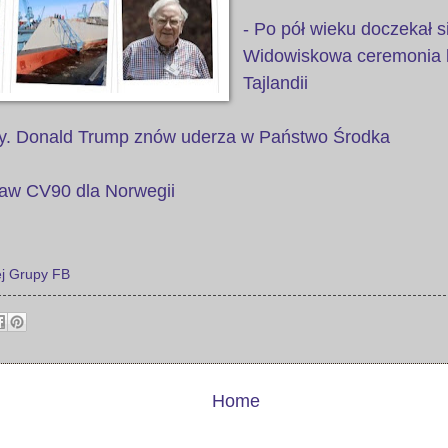
- Po pół wieku doczekał si
Widowiskowa ceremonia k
Tajlandii
ny. Donald Trump znów uderza w Państwo Środka
taw CV90 dla Norwegii
j Grupy FB
Home