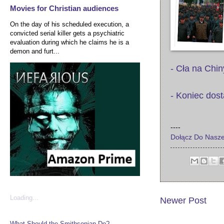
Movies for Christian audiences
On the day of his scheduled execution, a
convicted serial killer gets a psychiatric
evaluation during which he claims he is a
demon and furt...
- Cła na Chi
- Koniec dos
----
Dołącz Do Nasze
Loading...
Newer Post
What Should the Smithsonian Do?