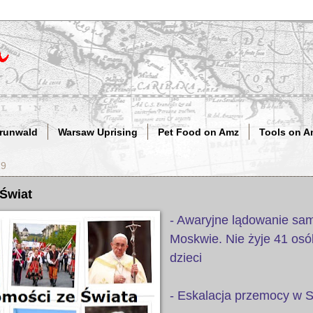
Grunwald
Warsaw Uprising
Pet Food on Amz
Tools on A
19
 Świat
- Awaryjne lądowanie sa
Moskwie. Nie żyje 41 osó
dzieci
- Eskalacja przemocy w S