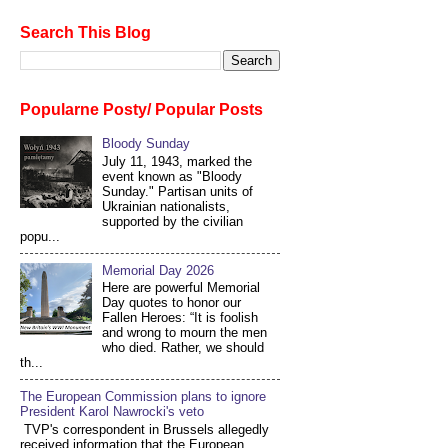
Search This Blog
Popularne Posty/ Popular Posts
Bloody Sunday
July 11, 1943, marked the
event known as "Bloody
Sunday." Partisan units of
Ukrainian nationalists,
supported by the civilian
popu...
Memorial Day 2026
Here are powerful Memorial
Day quotes to honor our
Fallen Heroes: “It is foolish
and wrong to mourn the men
who died. Rather, we should
th...
The European Commission plans to ignore
President Karol Nawrocki's veto
TVP's correspondent in Brussels allegedly
received information that the European