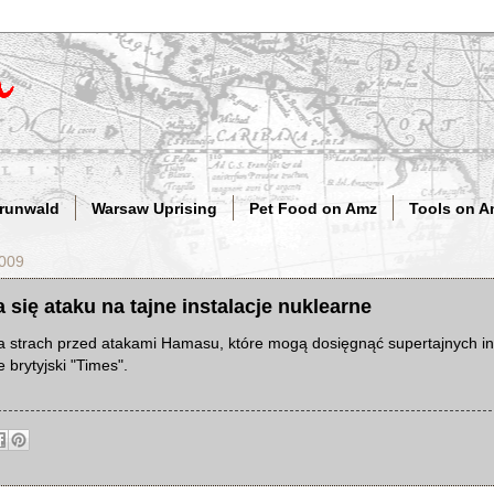
Grunwald
Warsaw Uprising
Pet Food on Amz
Tools on A
2009
a się ataku na tajne instalacje nuklearne
a strach przed atakami Hamasu, które mogą dosięgnąć supertajnych in
 brytyjski "Times".