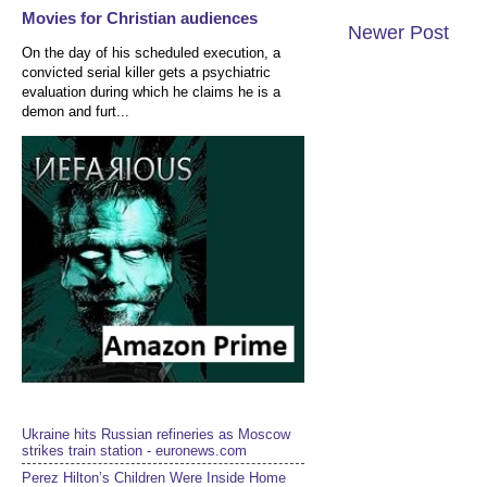
Movies for Christian audiences
Newer Post
On the day of his scheduled execution, a
convicted serial killer gets a psychiatric
evaluation during which he claims he is a
demon and furt...
Ukraine hits Russian refineries as Moscow
strikes train station - euronews.com
Perez Hilton’s Children Were Inside Home