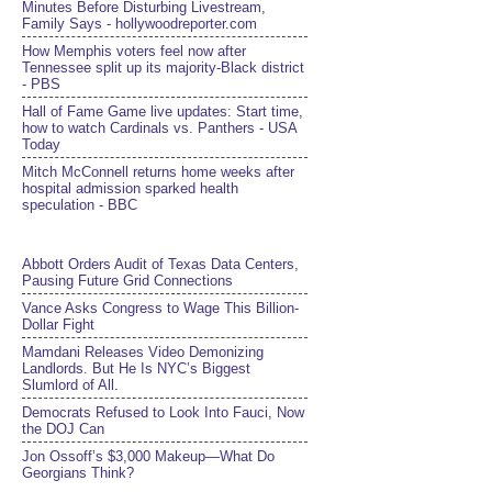
Minutes Before Disturbing Livestream,
Family Says - hollywoodreporter.com
How Memphis voters feel now after
Tennessee split up its majority-Black district
- PBS
Hall of Fame Game live updates: Start time,
how to watch Cardinals vs. Panthers - USA
Today
Mitch McConnell returns home weeks after
hospital admission sparked health
speculation - BBC
Abbott Orders Audit of Texas Data Centers,
Pausing Future Grid Connections
Vance Asks Congress to Wage This Billion-
Dollar Fight
Mamdani Releases Video Demonizing
Landlords. But He Is NYC’s Biggest
Slumlord of All.
Democrats Refused to Look Into Fauci, Now
the DOJ Can
Jon Ossoff’s $3,000 Makeup—What Do
Georgians Think?