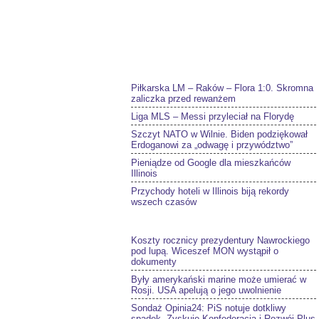
Piłkarska LM – Raków – Flora 1:0. Skromna
zaliczka przed rewanżem
Liga MLS – Messi przyleciał na Florydę
Szczyt NATO w Wilnie. Biden podziękował
Erdoganowi za „odwagę i przywództwo”
Pieniądze od Google dla mieszkańców
Illinois
Przychody hoteli w Illinois biją rekordy
wszech czasów
Koszty rocznicy prezydentury Nawrockiego
pod lupą. Wiceszef MON wystąpił o
dokumenty
Były amerykański marine może umierać w
Rosji. USA apelują o jego uwolnienie
Sondaż Opinia24: PiS notuje dotkliwy
spadek. Zyskuje Konfederacja i Rozwój Plus