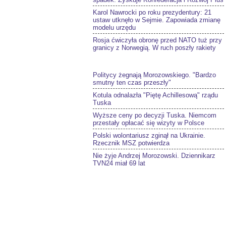
Karol Nawrocki po roku prezydentury: 21
ustaw utknęło w Sejmie. Zapowiada zmianę
modelu urzędu
Rosja ćwiczyła obronę przed NATO tuż przy
granicy z Norwegią. W ruch poszły rakiety
Politycy żegnają Morozowskiego. "Bardzo
smutny ten czas przeszły"
Kotula odnalazła "Piętę Achillesową" rządu
Tuska
Wyższe ceny po decyzji Tuska. Niemcom
przestały opłacać się wizyty w Polsce
Polski wolontariusz zginął na Ukrainie.
Rzecznik MSZ potwierdza
Nie żyje Andrzej Morozowski. Dziennikarz
TVN24 miał 69 lat