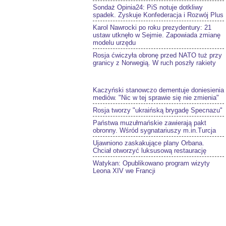
Sondaż Opinia24: PiS notuje dotkliwy
spadek. Zyskuje Konfederacja i Rozwój Plus
Karol Nawrocki po roku prezydentury: 21
ustaw utknęło w Sejmie. Zapowiada zmianę
modelu urzędu
Rosja ćwiczyła obronę przed NATO tuż przy
granicy z Norwegią. W ruch poszły rakiety
Kaczyński stanowczo dementuje doniesienia
mediów. "Nic w tej sprawie się nie zmienia"
Rosja tworzy "ukraińską brygadę Specnazu"
Państwa muzułmańskie zawierają pakt
obronny. Wśród sygnatariuszy m.in.Turcja
Ujawniono zaskakujące plany Orbana.
Chciał otworzyć luksusową restaurację
Watykan: Opublikowano program wizyty
Leona XIV we Francji