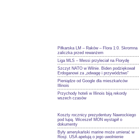
Piłkarska LM – Raków – Flora 1:0. Skromna
zaliczka przed rewanżem
Liga MLS – Messi przyleciał na Florydę
Szczyt NATO w Wilnie. Biden podziękował
Erdoganowi za „odwagę i przywództwo”
Pieniądze od Google dla mieszkańców
Illinois
Przychody hoteli w Illinois biją rekordy
wszech czasów
Koszty rocznicy prezydentury Nawrockiego
pod lupą. Wiceszef MON wystąpił o
dokumenty
Były amerykański marine może umierać w
Rosji. USA apelują o jego uwolnienie