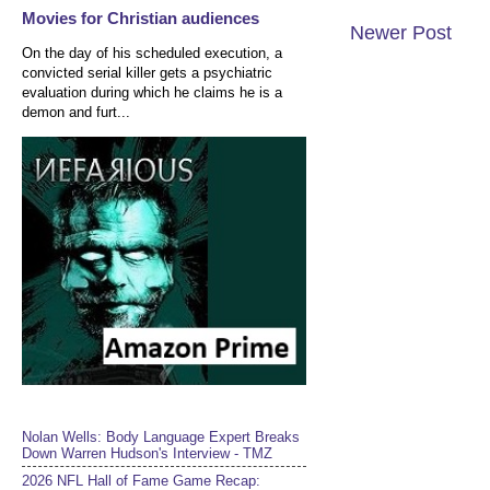
Movies for Christian audiences
Newer Post
On the day of his scheduled execution, a
convicted serial killer gets a psychiatric
evaluation during which he claims he is a
demon and furt...
Nolan Wells: Body Language Expert Breaks
Down Warren Hudson's Interview - TMZ
2026 NFL Hall of Fame Game Recap: