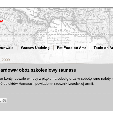
Grunwald
Warsaw Uprising
Pet Food on Amz
Tools on A
, 2009
bardował obóz szkoleniowy Hamasu
ctwo kontynuowało w nocy z piątku na sobotę oraz w sobotę rano naloty 
0 obiektów Hamasu - powiadomił rzecznik izraelskiej armii.