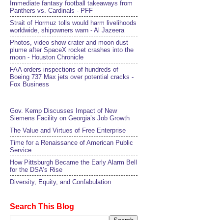
Immediate fantasy football takeaways from
Panthers vs. Cardinals - PFF
Strait of Hormuz tolls would harm livelihoods
worldwide, shipowners warn - Al Jazeera
Photos, video show crater and moon dust
plume after SpaceX rocket crashes into the
moon - Houston Chronicle
FAA orders inspections of hundreds of
Boeing 737 Max jets over potential cracks -
Fox Business
Gov. Kemp Discusses Impact of New
Siemens Facility on Georgia’s Job Growth
The Value and Virtues of Free Enterprise
Time for a Renaissance of American Public
Service
How Pittsburgh Became the Early Alarm Bell
for the DSA’s Rise
Diversity, Equity, and Confabulation
Search This Blog