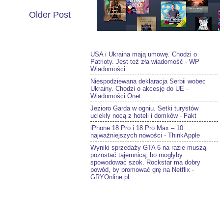
Older Post
USA i Ukraina mają umowę. Chodzi o
Patrioty. Jest też zła wiadomość - WP
Wiadomości
Niespodziewana deklaracja Serbii wobec
Ukrainy. Chodzi o akcesję do UE -
Wiadomości Onet
Jezioro Garda w ogniu. Setki turystów
uciekły nocą z hoteli i domków - Fakt
iPhone 18 Pro i 18 Pro Max – 10
najważniejszych nowości - ThinkApple
Wyniki sprzedaży GTA 6 na razie muszą
pozostać tajemnicą, bo mogłyby
spowodować szok. Rockstar ma dobry
powód, by promować grę na Netflix -
GRYOnline.pl