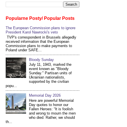
Popularne Posty/ Popular Posts
The European Commission plans to ignore
President Karol Nawrocki's veto
TVP's correspondent in Brussels allegedly
received information that the European
Commission plans to make payments to
Poland under SAFE...
Bloody Sunday
July 11, 1943, marked the
event known as "Bloody
Sunday." Partisan units of
Ukrainian nationalists,
supported by the civilian
popu...
Memorial Day 2026
Here are powerful Memorial
Day quotes to honor our
Fallen Heroes: “It is foolish
and wrong to mourn the men
who died. Rather, we should
th...