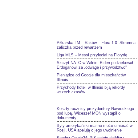
Piłkarska LM – Raków – Flora 1:0. Skromna
zaliczka przed rewanżem
Liga MLS – Messi przyleciał na Florydę
Szczyt NATO w Wilnie. Biden podziękował
Erdoganowi za „odwagę i przywództwo”
Pieniądze od Google dla mieszkańców
Illinois
Przychody hoteli w Illinois biją rekordy
wszech czasów
Koszty rocznicy prezydentury Nawrockiego
pod lupą. Wiceszef MON wystąpił o
dokumenty
Były amerykański marine może umierać w
Rosji. USA apelują o jego uwolnienie
Sondaż Opinia24: PiS notuje dotkliwy