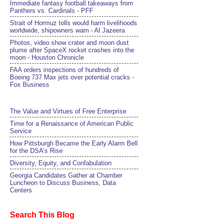
Immediate fantasy football takeaways from
Panthers vs. Cardinals - PFF
Strait of Hormuz tolls would harm livelihoods
worldwide, shipowners warn - Al Jazeera
Photos, video show crater and moon dust
plume after SpaceX rocket crashes into the
moon - Houston Chronicle
FAA orders inspections of hundreds of
Boeing 737 Max jets over potential cracks -
Fox Business
The Value and Virtues of Free Enterprise
Time for a Renaissance of American Public
Service
How Pittsburgh Became the Early Alarm Bell
for the DSA’s Rise
Diversity, Equity, and Confabulation
Georgia Candidates Gather at Chamber
Luncheon to Discuss Business, Data
Centers
Search This Blog