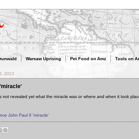
Grunwald
Warsaw Uprising
Pet Food on Amz
Tools on A
9, 2013
'miracle'
s not revealed yet what the miracle was or where and when it took pla
ce John Paul II 'miracle'