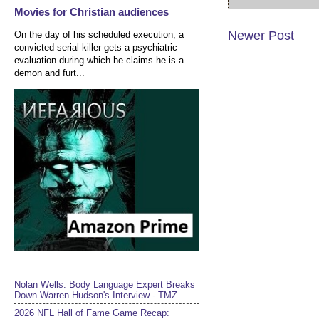
Movies for Christian audiences
Newer Post
On the day of his scheduled execution, a
convicted serial killer gets a psychiatric
evaluation during which he claims he is a
demon and furt...
Nolan Wells: Body Language Expert Breaks
Down Warren Hudson's Interview - TMZ
2026 NFL Hall of Fame Game Recap: