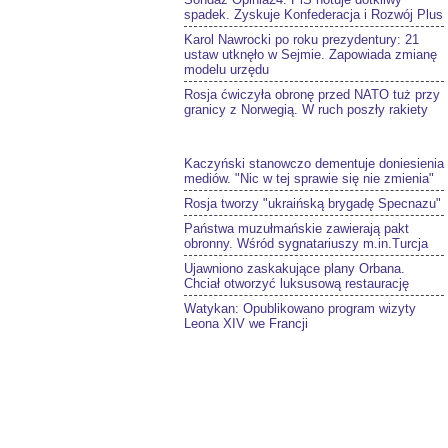
spadek. Zyskuje Konfederacja i Rozwój Plus
Karol Nawrocki po roku prezydentury: 21
ustaw utknęło w Sejmie. Zapowiada zmianę
modelu urzędu
Rosja ćwiczyła obronę przed NATO tuż przy
granicy z Norwegią. W ruch poszły rakiety
Kaczyński stanowczo dementuje doniesienia
mediów. "Nic w tej sprawie się nie zmienia"
Rosja tworzy "ukraińską brygadę Specnazu"
Państwa muzułmańskie zawierają pakt
obronny. Wśród sygnatariuszy m.in.Turcja
Ujawniono zaskakujące plany Orbana.
Chciał otworzyć luksusową restaurację
Watykan: Opublikowano program wizyty
Leona XIV we Francji