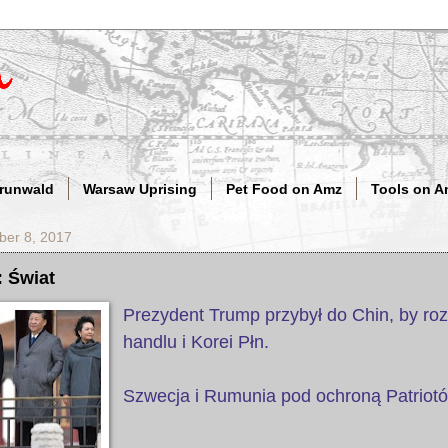
Grunwald
Warsaw Uprising
Pet Food on Amz
Tools on A
er 8, 2017
: Świat
Prezydent Trump przybył do Chin, by ro
handlu i Korei Płn.
Szwecja i Rumunia pod ochroną Patriot