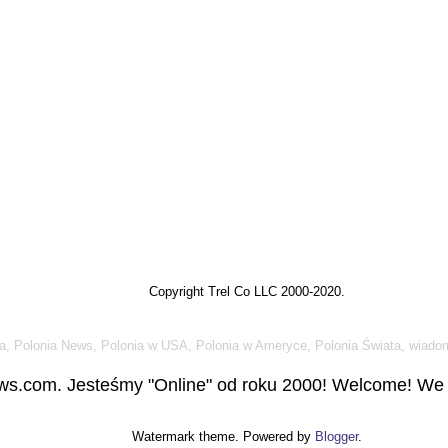
Copyright Trel Co LLC 2000-2020.
a, Polonia News, Polonia w USA, Polonia w Ameryce, Polonia Świata, wiadom
s.com. Jesteśmy "Online" od roku 2000! Welcome! We a
Watermark theme. Powered by
Blogger
.