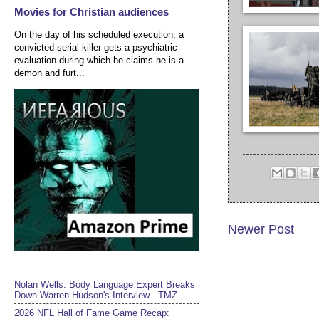
Movies for Christian audiences
On the day of his scheduled execution, a
convicted serial killer gets a psychiatric
evaluation during which he claims he is a
demon and furt...
Newer Post
Nolan Wells: Body Language Expert Breaks
Down Warren Hudson's Interview - TMZ
2026 NFL Hall of Fame Game Recap: