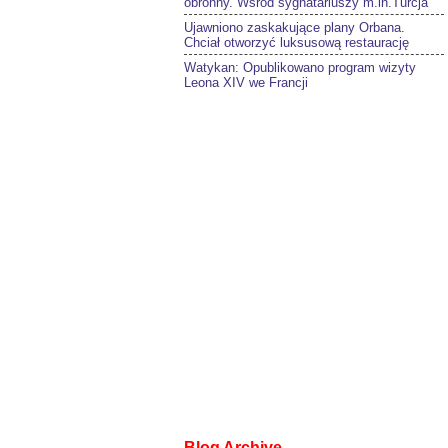
obronny. Wśród sygnatariuszy m.in.Turcja
Ujawniono zaskakujące plany Orbana.
Chciał otworzyć luksusową restaurację
Watykan: Opublikowano program wizyty
Leona XIV we Francji
Blog Archive