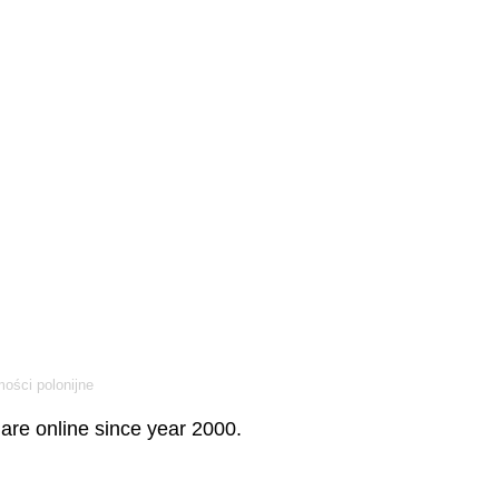
ości polonijne
re online since year 2000.