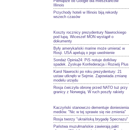
Pieniądze od Google dla mieszkańców
Illinois
Przychody hoteli w Illinois biją rekordy
wszech czasów
Koszty rocznicy prezydentury Nawrockiego
pod lupą. Wiceszef MON wystąpił o
dokumenty
Były amerykański marine może umierać w
Rosji. USA apelują o jego uwolnienie
Sondaż Opinia24: PiS notuje dotkliwy
spadek. Zyskuje Konfederacja i Rozwój Plus
Karol Nawrocki po roku prezydentury: 21
ustaw utknęło w Sejmie. Zapowiada zmianę
modelu urzędu
Rosja ćwiczyła obronę przed NATO tuż przy
granicy z Norwegią. W ruch poszły rakiety
Kaczyński stanowczo dementuje doniesienia
mediów. "Nic w tej sprawie się nie zmienia"
Rosja tworzy "ukraińską brygadę Specnazu"
Państwa muzułmańskie zawierają pakt