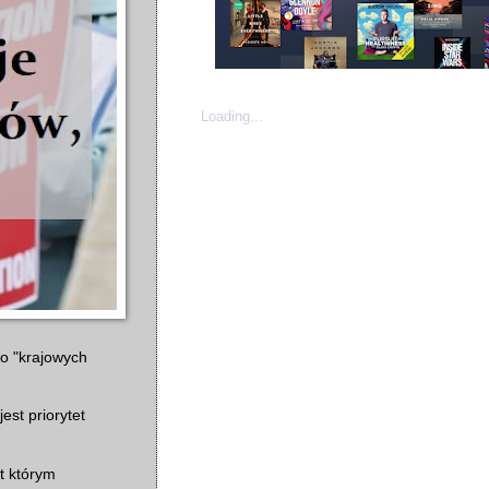
Loading...
do "krajowych
est priorytet
t którym