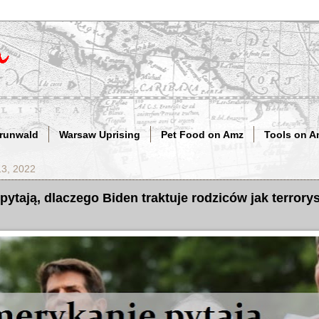
Grunwald
Warsaw Uprising
Pet Food on Amz
Tools on A
13, 2022
ytają, dlaczego Biden traktuje rodziców jak terrorys