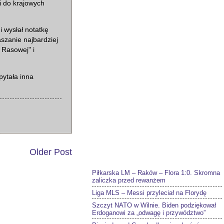
i do krajowych
i wysłał notatkę
szanie najbardziej
 Rasowej" i
pytała inna
Older Post
Piłkarska LM – Raków – Flora 1:0. Skromna
zaliczka przed rewanżem
Liga MLS – Messi przyleciał na Florydę
Szczyt NATO w Wilnie. Biden podziękował
Erdoganowi za „odwagę i przywództwo”