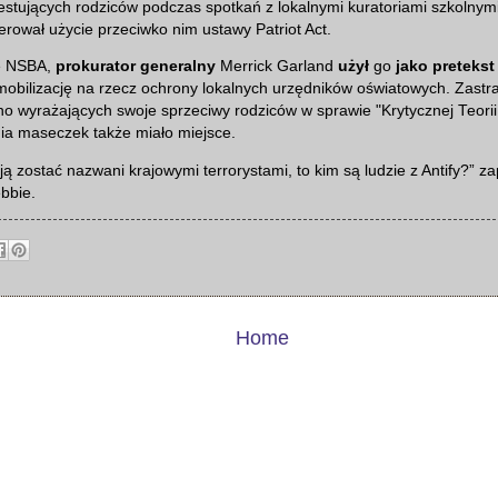
stujących rodziców podczas spotkań z lokalnymi kuratoriami szkolnym
gerował użycie przeciwko nim ustawy Patriot Act.
ie NSBA,
prokurator generalny
Merrick Garland
użył
go
jako pretekst
obilizację na rzecz ochrony lokalnych urzędników oświatowych. Zastra
no wyrażających swoje sprzeciwy rodziców w sprawie "Krytycznej Teorii
a maseczek także miało miejsce.
ją zostać nazwani krajowymi terrorystami, to kim są ludzie z Antify?” za
bbie.
Home