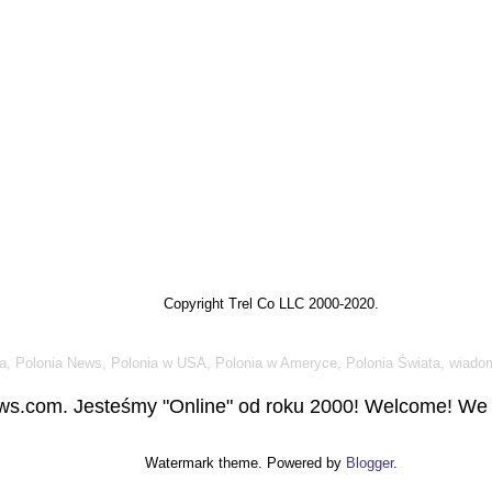
Copyright Trel Co LLC 2000-2020.
a, Polonia News, Polonia w USA, Polonia w Ameryce, Polonia Świata, wiadom
s.com. Jesteśmy "Online" od roku 2000! Welcome! We a
Watermark theme. Powered by
Blogger
.