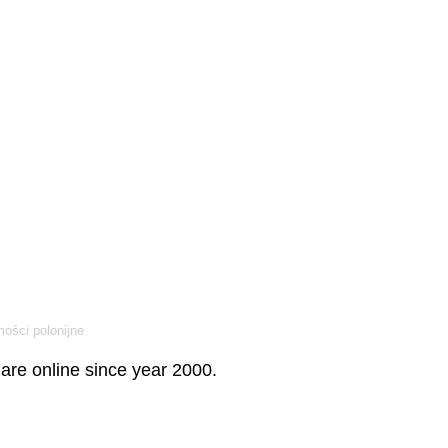
ości polonijne
re online since year 2000.