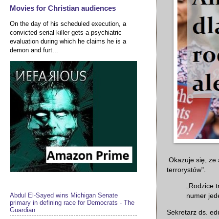
Movies for Christian audiences
On the day of his scheduled execution, a
convicted serial killer gets a psychiatric
evaluation during which he claims he is a
demon and furt...
Okazuje się, ze 
terrorystów".
„Rodzice t
Abdul El-Sayed wins Michigan Senate
numer jede
primary in defining race for Democrats - The
Guardian
Sekretarz ds. ed