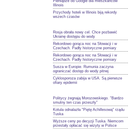
Pieniądze od Google dla mieszkańców
Illinois
Przychody hoteli w Illinois biją rekordy
wszech czasów
Rosja obrała nowy cel. Chce pozbawić
Ukrainę dostępu do wody
Rekordowo gorąca noc na Słowacji i w
Czechach. Padły historyczne pomiary
Rekordowo gorąca noc na Słowacji i w
Czechach. Padły historyczne pomiary
Susza w Europie. Rumunia zaczyna
ograniczać dostęp do wody pitnej
Cyklosporoza zabija w USA. Są pierwsze
ofiary epidemii
Politycy żegnają Morozowskiego. "Bardzo
smutny ten czas przeszły"
Kotula odnalazła "Piętę Achillesową" rządu
Tuska
Wyższe ceny po decyzji Tuska. Niemcom
przestały opłacać się wizyty w Polsce