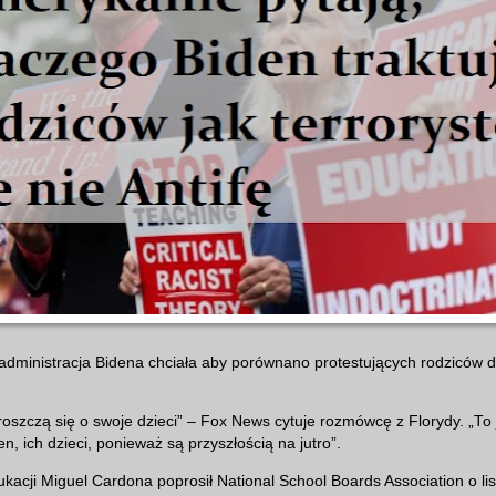
administracja Bidena chciała aby porównano protestujących rodziców 
roszczą się o swoje dzieci” – Fox News cytuje rozmówcę z Florydy. „To j
n, ich dzieci, ponieważ są przyszłością na jutro”.
ukacji Miguel Cardona poprosił National School Boards Association o lis