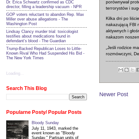
porównywał prote
Dr. Erica Schwartz confirmed as CDC
director, filling a leadership vacuum - NPR
terrorystów i su
GOP voters reluctant to abandon Rep. Max
Kilka dni po liśc
Miller over abuse allegations - The
Washington Post
nakazującą FBI m
aktywnych i głoś
Lindsay Clancy murder trial: toxicologist
testifies about medications found in
nakazom noszeni
defendant’s blood - The Guardian
„Jeśli rodzice ma
Trump-Backed Republican Loses to Little-
Known Rival Who Had Suspended His Bid -
rozmówczyni, De
The New York Times
Loading...
Search This Blog
Newer Post
Popularne Posty/ Popular Posts
Bloody Sunday
July 11, 1943, marked the
event known as "Bloody
Sunday." Partisan units of