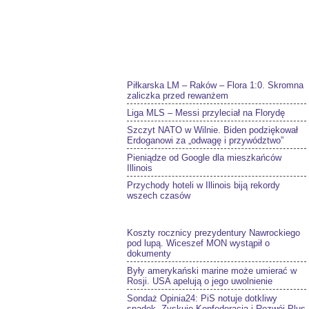
Piłkarska LM – Raków – Flora 1:0. Skromna
zaliczka przed rewanżem
Liga MLS – Messi przyleciał na Florydę
Szczyt NATO w Wilnie. Biden podziękował
Erdoganowi za „odwagę i przywództwo”
Pieniądze od Google dla mieszkańców
Illinois
Przychody hoteli w Illinois biją rekordy
wszech czasów
Koszty rocznicy prezydentury Nawrockiego
pod lupą. Wiceszef MON wystąpił o
dokumenty
Były amerykański marine może umierać w
Rosji. USA apelują o jego uwolnienie
Sondaż Opinia24: PiS notuje dotkliwy
spadek. Zyskuje Konfederacja i Rozwój Plus