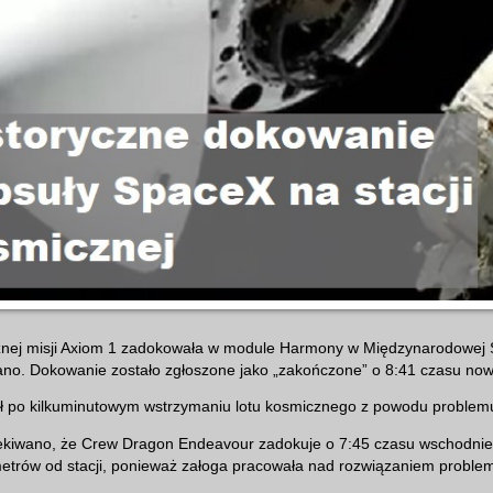
znej misji Axiom 1 zadokowała w module Harmony w Międzynarodowej S
ano. Dokowanie zostało zgłoszone jako „zakończone” o 8:41 czasu now
ł po kilkuminutowym wstrzymaniu lotu kosmicznego z powodu problemu 
kiwano, że Crew Dragon Endeavour zadokuje o 7:45 czasu wschodnieg
etrów od stacji, ponieważ załoga pracowała nad rozwiązaniem proble