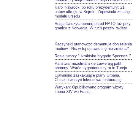
Karol Nawrocki po roku prezydentury: 21
ustaw utknęło w Sejmie. Zapowiada zmianę
modelu urzędu
Rosja ćwiczyła obronę przed NATO tuż przy
granicy z Norwegią. W ruch poszły rakiety
Kaczyński stanowczo dementuje doniesienia
mediów. "Nic w tej sprawie się nie zmienia"
Rosja tworzy "ukraińską brygadę Specnazu"
Państwa muzułmańskie zawierają pakt
obronny. Wśród sygnatariuszy m.in.Turcja
Ujawniono zaskakujące plany Orbana.
Chciał otworzyć luksusową restaurację
Watykan: Opublikowano program wizyty
Leona XIV we Francji