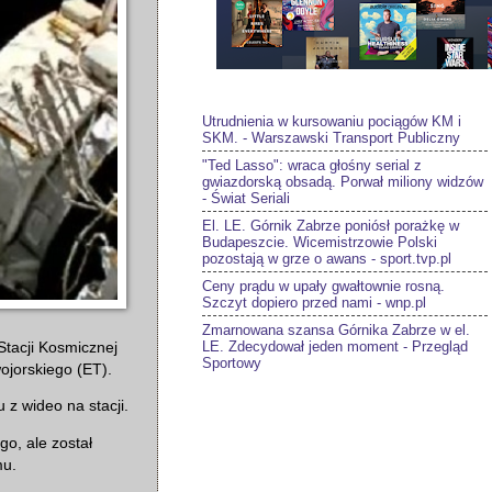
Utrudnienia w kursowaniu pociągów KM i
SKM. - Warszawski Transport Publiczny
"Ted Lasso": wraca głośny serial z
gwiazdorską obsadą. Porwał miliony widzów
- Świat Seriali
El. LE. Górnik Zabrze poniósł porażkę w
Budapeszcie. Wicemistrzowie Polski
pozostają w grze o awans - sport.tvp.pl
Ceny prądu w upały gwałtownie rosną.
Szczyt dopiero przed nami - wnp.pl
Zmarnowana szansa Górnika Zabrze w el.
LE. Zdecydował jeden moment - Przegląd
tacji Kosmicznej
Sportowy
ojorskiego (ET).
z wideo na stacji.
o, ale został
mu.