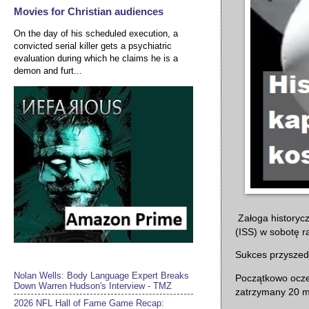
Movies for Christian audiences
On the day of his scheduled execution, a
convicted serial killer gets a psychiatric
evaluation during which he claims he is a
demon and furt...
Załoga historyc
(ISS) w sobotę r
Sukces przyszed
Nolan Wells: Body Language Expert Breaks
Początkowo ocze
Down Warren Hudson's Interview - TMZ
zatrzymany 20 m
2026 NFL Hall of Fame Game Recap: