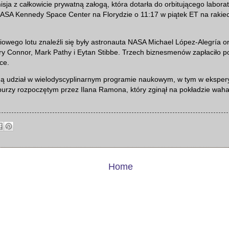
isja z całkowicie prywatną załogą, która dotarła do orbitującego labora
NASA Kennedy Space Center na Florydzie o 11:17 w piątek ET na rakie
owego lotu znaleźli się były astronauta NASA Michael López-Alegría o
y Connor, Mark Pathy i Eytan Stibbe. Trzech biznesmenów zapłaciło p
ce.
ą udział w wielodyscyplinarnym programie naukowym, w tym w ekspe
urzy rozpoczętym przez Ilana Ramona, który zginął na pokładzie wah
Home