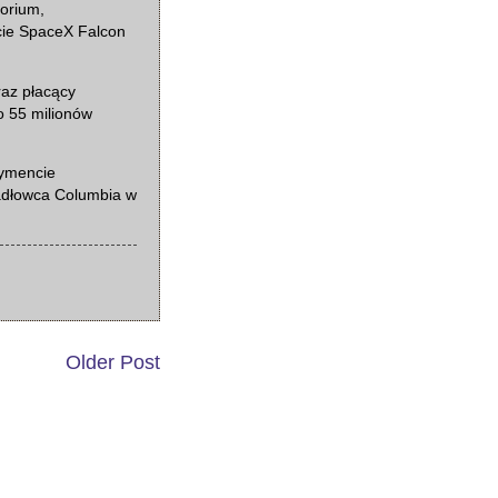
torium,
cie SpaceX Falcon
raz płacący
o 55 milionów
rymencie
adłowca Columbia w
Older Post