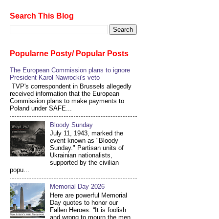
Search This Blog
Popularne Posty/ Popular Posts
The European Commission plans to ignore
President Karol Nawrocki's veto
TVP's correspondent in Brussels allegedly
received information that the European
Commission plans to make payments to
Poland under SAFE...
Bloody Sunday
July 11, 1943, marked the
event known as "Bloody
Sunday." Partisan units of
Ukrainian nationalists,
supported by the civilian
popu...
Memorial Day 2026
Here are powerful Memorial
Day quotes to honor our
Fallen Heroes: “It is foolish
and wrong to mourn the men