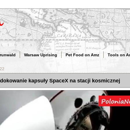
Grunwald
Warsaw Uprising
Pet Food on Amz
Tools on A
022
 dokowanie kapsuły SpaceX na stacji kosmicznej