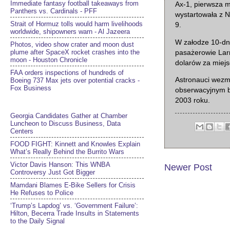
Immediate fantasy football takeaways from
Ax-1, pierwsza m
Panthers vs. Cardinals - PFF
wystartowała z 
Strait of Hormuz tolls would harm livelihoods
9.
worldwide, shipowners warn - Al Jazeera
W załodze 10-dni
Photos, video show crater and moon dust
plume after SpaceX rocket crashes into the
pasażerowie Larr
moon - Houston Chronicle
dolarów za miejs
FAA orders inspections of hundreds of
Astronauci wezm
Boeing 737 Max jets over potential cracks -
Fox Business
obserwacyjnym b
2003 roku.
Georgia Candidates Gather at Chamber
Luncheon to Discuss Business, Data
Centers
FOOD FIGHT: Kinnett and Knowles Explain
What’s Really Behind the Burrito Wars
Victor Davis Hanson: This WNBA
Newer Post
Controversy Just Got Bigger
Mamdani Blames E-Bike Sellers for Crisis
He Refuses to Police
‘Trump’s Lapdog’ vs. ‘Government Failure’:
Hilton, Becerra Trade Insults in Statements
to the Daily Signal