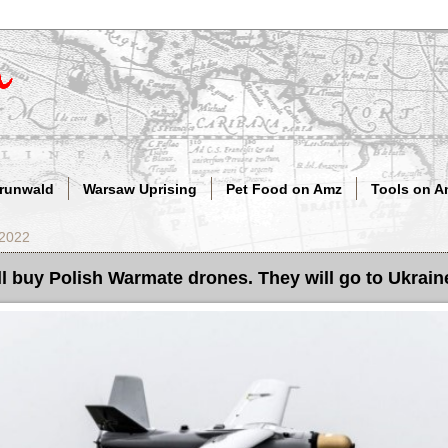
Grunwald
Warsaw Uprising
Pet Food on Amz
Tools on A
 2022
ll buy Polish Warmate drones. They will go to Ukrain