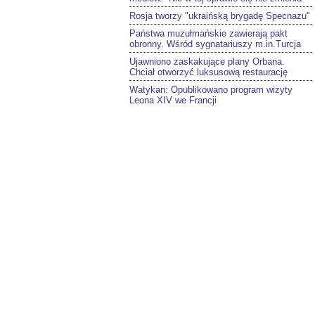
Rosja tworzy "ukraińską brygadę Specnazu"
Państwa muzułmańskie zawierają pakt
obronny. Wśród sygnatariuszy m.in.Turcja
Ujawniono zaskakujące plany Orbana.
Chciał otworzyć luksusową restaurację
Watykan: Opublikowano program wizyty
Leona XIV we Francji