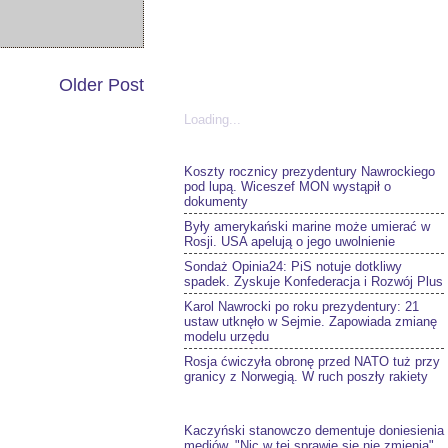
Older Post
Loading...
Koszty rocznicy prezydentury Nawrockiego
pod lupą. Wiceszef MON wystąpił o
dokumenty
Były amerykański marine może umierać w
Rosji. USA apelują o jego uwolnienie
Sondaż Opinia24: PiS notuje dotkliwy
spadek. Zyskuje Konfederacja i Rozwój Plus
Karol Nawrocki po roku prezydentury: 21
ustaw utknęło w Sejmie. Zapowiada zmianę
modelu urzędu
Rosja ćwiczyła obronę przed NATO tuż przy
granicy z Norwegią. W ruch poszły rakiety
Kaczyński stanowczo dementuje doniesienia
mediów. "Nic w tej sprawie się nie zmienia"