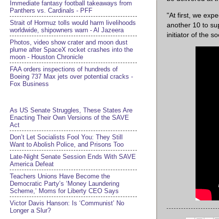
Immediate fantasy football takeaways from
Panthers vs. Cardinals - PFF
"At first, we exp
Strait of Hormuz tolls would harm livelihoods
another 10 to su
worldwide, shipowners warn - Al Jazeera
initiator of the s
Photos, video show crater and moon dust
plume after SpaceX rocket crashes into the
moon - Houston Chronicle
FAA orders inspections of hundreds of
Boeing 737 Max jets over potential cracks -
Fox Business
As US Senate Struggles, These States Are
Enacting Their Own Versions of the SAVE
Act
Don’t Let Socialists Fool You: They Still
Want to Abolish Police, and Prisons Too
Late-Night Senate Session Ends With SAVE
America Defeat​
Teachers Unions Have Become the
Democratic Party’s ‘Money Laundering
Scheme,’ Moms for Liberty CEO Says
Victor Davis Hanson: Is ‘Communist’ No
Longer a Slur?