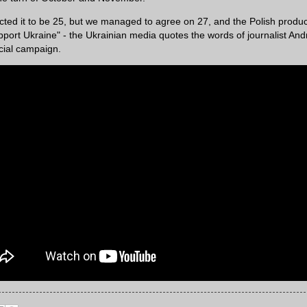
ected it to be 25, but we managed to agree on 27, and the Polish produc
pport Ukraine" - the Ukrainian media quotes the words of journalist And
ocial campaign.