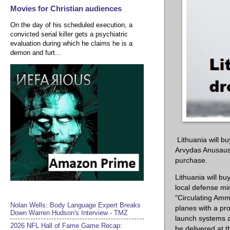
Movies for Christian audiences
On the day of his scheduled execution, a
convicted serial killer gets a psychiatric
evaluation during which he claims he is a
demon and furt...
Lithuania will b
Arvydas Anusauska
purchase.
Lithuania will bu
local defense mi
"Circulating Amm
Nolan Wells: Body Language Expert Breaks
planes with a pro
Down Warren Hudson's Interview - TMZ
launch systems a
2026 NFL Hall of Fame Game Recap:
be delivered at 