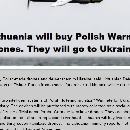
uy Polish-made drones and deliver them to Ukraine, said Lithuanian Def
s on Twitter. Funds from a social fundraiser in Lithuania will be alloca
y two intelligent systems of Polish "loitering munition" Warmate for Ukra
nistry. The devices will be purchased with money collected as a social 
o" is the official name for the Warmate kamikaze drones. They are sha
peller on the tail and a replaceable warhead. Lithuania will buy two com
nd thirty-seven kamikaze drones. The Lithuanian ministry reports that
the turn of October and November.