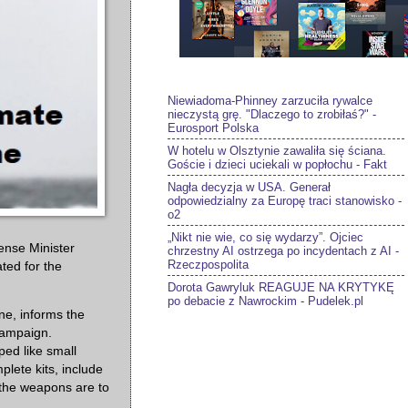
Niewiadoma-Phinney zarzuciła rywalce
nieczystą grę. "Dlaczego to zrobiłaś?" -
Eurosport Polska
W hotelu w Olsztynie zawaliła się ściana.
Goście i dzieci uciekali w popłochu - Fakt
Nagła decyzja w USA. Generał
odpowiedzialny za Europę traci stanowisko -
o2
„Nikt nie wie, co się wydarzy”. Ojciec
ense Minister
chrzestny AI ostrzega po incydentach z AI -
Rzeczpospolita
ted for the
Dorota Gawryluk REAGUJE NA KRYTYKĘ
po debacie z Nawrockim - Pudelek.pl
ine, informs the
campaign.
ped like small
plete kits, include
 the weapons are to