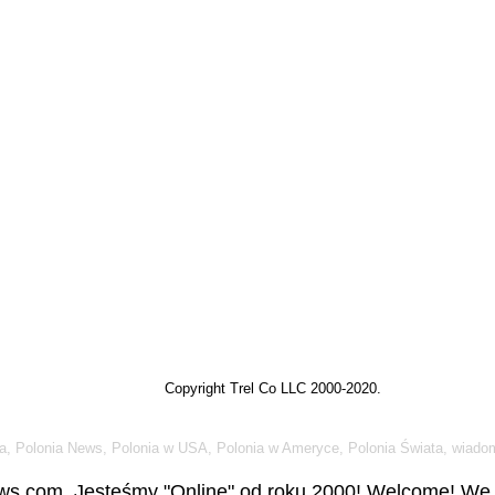
Copyright Trel Co LLC 2000-2020.
a, Polonia News, Polonia w USA, Polonia w Ameryce, Polonia Świata, wiadom
s.com. Jesteśmy "Online" od roku 2000! Welcome! We a