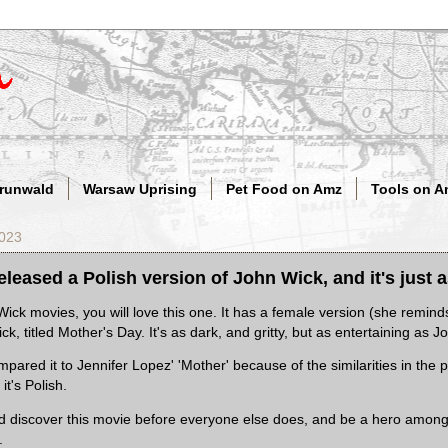
Grunwald
Warsaw Uprising
Pet Food on Amz
Tools on A
2023
 released a Polish version of John Wick, and it's just
Wick movies, you will love this one. It has a female version (she remin
k, titled Mother's Day. It's as dark, and gritty, but as entertaining as 
ared it to Jennifer Lopez' 'Mother' because of the similarities in the pl
it's Polish.
 discover this movie before everyone else does, and be a hero among 
.