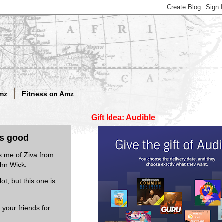
mz
Fitness on Amz
Gift Idea: Audible
 as good
ds me of Ziva from
John Wick.
ot, but this one is
your friends for