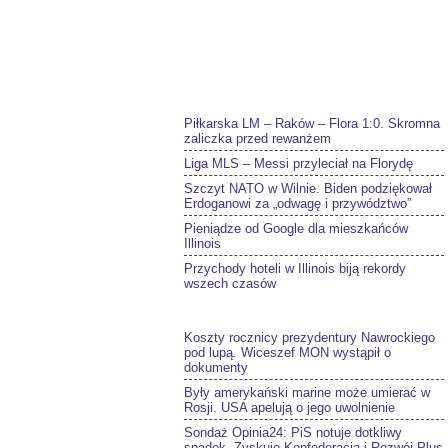
Piłkarska LM – Raków – Flora 1:0. Skromna
zaliczka przed rewanżem
Liga MLS – Messi przyleciał na Florydę
Szczyt NATO w Wilnie. Biden podziękował
Erdoganowi za „odwagę i przywództwo”
Pieniądze od Google dla mieszkańców
Illinois
Przychody hoteli w Illinois biją rekordy
wszech czasów
Koszty rocznicy prezydentury Nawrockiego
pod lupą. Wiceszef MON wystąpił o
dokumenty
Były amerykański marine może umierać w
Rosji. USA apelują o jego uwolnienie
Sondaż Opinia24: PiS notuje dotkliwy
spadek. Zyskuje Konfederacja i Rozwój Plus