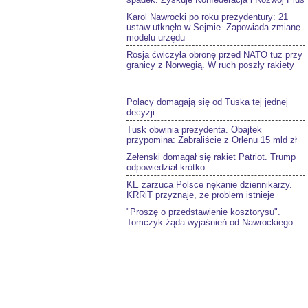
Karol Nawrocki po roku prezydentury: 21
ustaw utknęło w Sejmie. Zapowiada zmianę
modelu urzędu
Rosja ćwiczyła obronę przed NATO tuż przy
granicy z Norwegią. W ruch poszły rakiety
Polacy domagają się od Tuska tej jednej
decyzji
Tusk obwinia prezydenta. Obajtek
przypomina: Zabraliście z Orlenu 15 mld zł
Zełenski domagał się rakiet Patriot. Trump
odpowiedział krótko
KE zarzuca Polsce nękanie dziennikarzy.
KRRiT przyznaje, że problem istnieje
"Proszę o przedstawienie kosztorysu".
Tomczyk żąda wyjaśnień od Nawrockiego