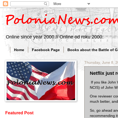
Online since year 2000.// Online od roku 2000.
Home
Facebook Page
Books about the Battle of 
Thursday, June 8, 
Netflix just
If you like John 
NCIS) of John Wic
One reviewer comp
much better, and 
So, go ahead and
Featured Post
recommending it