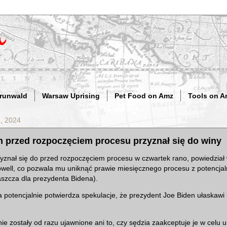
Grunwald
Warsaw Uprising
Pet Food on Amz
Tools on A
6, 2024
n przed rozpoczęciem procesu przyznał się do winy
yznał się do przed rozpoczęciem procesu w czwartek rano, powiedział
well, co pozwala mu uniknąć prawie miesięcznego procesu z potencjal
szcza dla prezydenta Bidena).
potencjalnie potwierdza spekulacje, że prezydent Joe Biden ułaskawi 
ie zostały od razu ujawnione ani to, czy sędzia zaakceptuje je w celu u