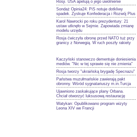
Rosji. USA apelują o jego uwolnienie
Sondaż Opinia24: PiS notuje dotkliwy
spadek. Zyskuje Konfederacja i Rozwój Plus
Karol Nawrocki po roku prezydentury: 21
ustaw utknęło w Sejmie. Zapowiada zmianę
modelu urzędu
Rosja ćwiczyła obronę przed NATO tuż przy
granicy z Norwegią. W ruch poszły rakiety
Kaczyński stanowczo dementuje doniesienia
mediów. "Nic w tej sprawie się nie zmienia"
Rosja tworzy "ukraińską brygadę Specnazu"
Państwa muzułmańskie zawierają pakt
obronny. Wśród sygnatariuszy m.in.Turcja
Ujawniono zaskakujące plany Orbana.
Chciał otworzyć luksusową restaurację
Watykan: Opublikowano program wizyty
Leona XIV we Francji