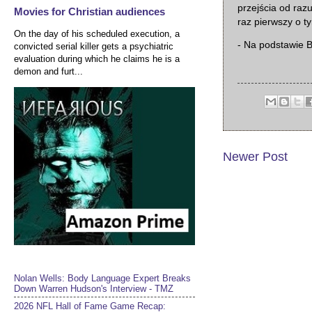
przejścia od raz
Movies for Christian audiences
raz pierwszy o t
On the day of his scheduled execution, a
- Na podstawie B
convicted serial killer gets a psychiatric
evaluation during which he claims he is a
demon and furt...
Newer Post
Nolan Wells: Body Language Expert Breaks
Down Warren Hudson's Interview - TMZ
2026 NFL Hall of Fame Game Recap: