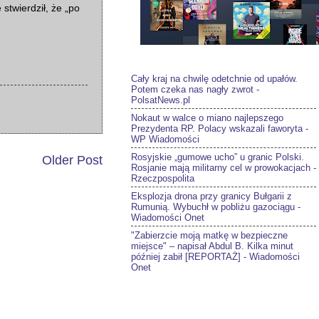
stwierdził, że „po
Cały kraj na chwilę odetchnie od upałów.
Potem czeka nas nagły zwrot -
PolsatNews.pl
Nokaut w walce o miano najlepszego
Prezydenta RP. Polacy wskazali faworyta -
WP Wiadomości
Rosyjskie „gumowe ucho” u granic Polski.
Older Post
Rosjanie mają militarny cel w prowokacjach -
Rzeczpospolita
Eksplozja drona przy granicy Bułgarii z
Rumunią. Wybuchł w pobliżu gazociągu -
Wiadomości Onet
"Zabierzcie moją matkę w bezpieczne
miejsce" – napisał Abdul B. Kilka minut
później zabił [REPORTAŻ] - Wiadomości
Onet