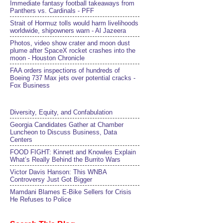
Immediate fantasy football takeaways from
Panthers vs. Cardinals - PFF
Strait of Hormuz tolls would harm livelihoods
worldwide, shipowners warn - Al Jazeera
Photos, video show crater and moon dust
plume after SpaceX rocket crashes into the
moon - Houston Chronicle
FAA orders inspections of hundreds of
Boeing 737 Max jets over potential cracks -
Fox Business
Diversity, Equity, and Confabulation
Georgia Candidates Gather at Chamber
Luncheon to Discuss Business, Data
Centers
FOOD FIGHT: Kinnett and Knowles Explain
What’s Really Behind the Burrito Wars
Victor Davis Hanson: This WNBA
Controversy Just Got Bigger
Mamdani Blames E-Bike Sellers for Crisis
He Refuses to Police