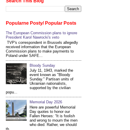
Search This Blog
Popularne Posty/ Popular Posts
The European Commission plans to ignore
President Karol Nawrocki's veto
TVP's correspondent in Brussels allegedly
received information that the European
Commission plans to make payments to
Poland under SAFE...
Bloody Sunday
July 11, 1943, marked the
event known as "Bloody
Sunday." Partisan units of
Ukrainian nationalists,
supported by the civilian
popu...
Memorial Day 2026
Here are powerful Memorial
Day quotes to honor our
Fallen Heroes: “It is foolish
and wrong to mourn the men
who died. Rather, we should
th...