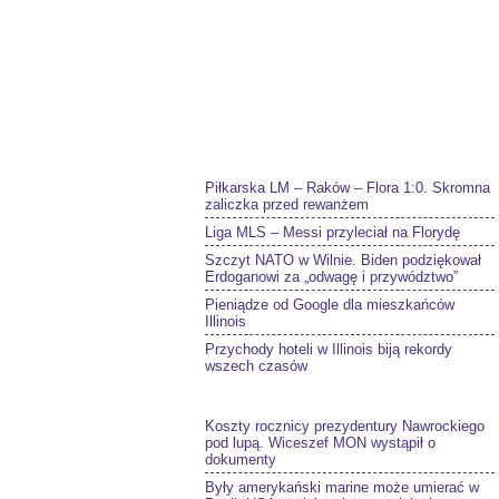
Piłkarska LM – Raków – Flora 1:0. Skromna
zaliczka przed rewanżem
Liga MLS – Messi przyleciał na Florydę
Szczyt NATO w Wilnie. Biden podziękował
Erdoganowi za „odwagę i przywództwo”
Pieniądze od Google dla mieszkańców
Illinois
Przychody hoteli w Illinois biją rekordy
wszech czasów
Koszty rocznicy prezydentury Nawrockiego
pod lupą. Wiceszef MON wystąpił o
dokumenty
Były amerykański marine może umierać w