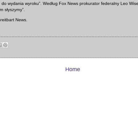
u do wydania wyroku”. Według Fox News prokurator federalny Leo Wise 
ym słyszymy”.
reitbart News.
Home