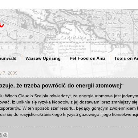
Grunwald
Warsaw Uprising
Pet Food on Amz
Tools on A
y 7, 2009
azuje, że trzeba powrócić do energii atomowej"
łu Włoch Claudio Scajola oświadczył, że energia atomowa jest jedynym
ać, iż uniknie się ryzyka kłopotów z jej dostawami oraz zmniejszy się
ksporterów. W ten sposób szef resortu, będący gorącym zwolennikiem 
sł się do rosyjsko-ukraińskiego kryzysu gazowego i jego konsekwencji