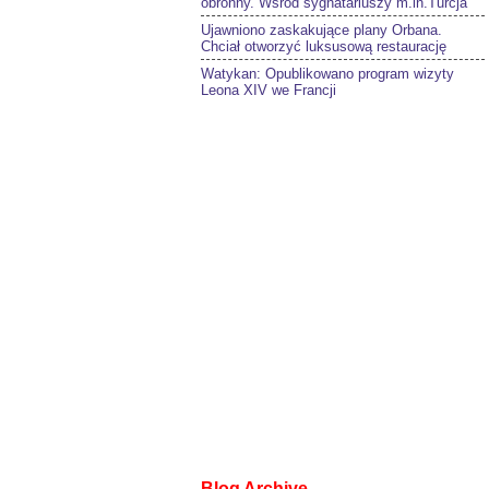
obronny. Wśród sygnatariuszy m.in.Turcja
Ujawniono zaskakujące plany Orbana.
Chciał otworzyć luksusową restaurację
Watykan: Opublikowano program wizyty
Leona XIV we Francji
Blog Archive