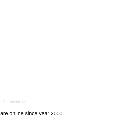
ości polonijne
re online since year 2000.