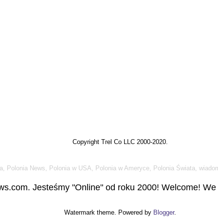
Copyright Trel Co LLC 2000-2020.
a, Polonia News, Polonia w USA, Polonia w Ameryce, Polonia Świata, wiadom
s.com. Jesteśmy "Online" od roku 2000! Welcome! We a
Watermark theme. Powered by
Blogger
.