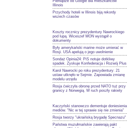
Pieniądze od Google dla mieszkańców
Illinois
Przychody hoteli w Illinois biją rekordy
wszech czasów
Koszty rocznicy prezydentury Nawrockiego
pod lupą. Wiceszef MON wystąpił o
dokumenty
Były amerykański marine może umierać w
Rosji. USA apelują o jego uwolnienie
Sondaż Opinia24: PiS notuje dotkliwy
spadek. Zyskuje Konfederacja i Rozwój Plus
Karol Nawrocki po roku prezydentury: 21
ustaw utknęło w Sejmie. Zapowiada zmianę
modelu urzędu
Rosja ćwiczyła obronę przed NATO tuż przy
granicy z Norwegią. W ruch poszły rakiety
Kaczyński stanowczo dementuje doniesienia
mediów. "Nic w tej sprawie się nie zmienia"
Rosja tworzy "ukraińską brygadę Specnazu"
Państwa muzułmańskie zawierają pakt