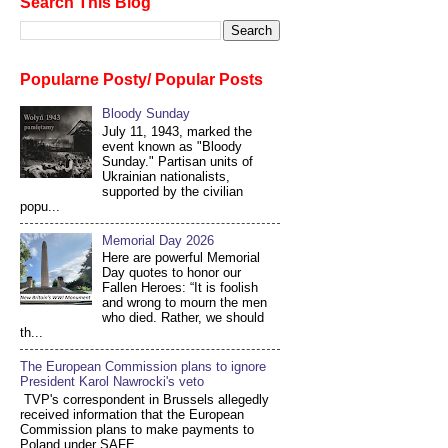
Search This Blog
Popularne Posty/ Popular Posts
Bloody Sunday
July 11, 1943, marked the
event known as "Bloody
Sunday." Partisan units of
Ukrainian nationalists,
supported by the civilian
popu...
Memorial Day 2026
Here are powerful Memorial
Day quotes to honor our
Fallen Heroes: “It is foolish
and wrong to mourn the men
who died. Rather, we should
th...
The European Commission plans to ignore
President Karol Nawrocki's veto
TVP's correspondent in Brussels allegedly
received information that the European
Commission plans to make payments to
Poland under SAFE...