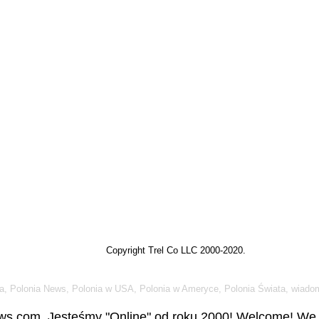
Copyright Trel Co LLC 2000-2020.
a, Polonia News, Polonia w USA, Polonia w Ameryce, Polonia Świata, wiadom
s.com. Jesteśmy "Online" od roku 2000! Welcome! We a