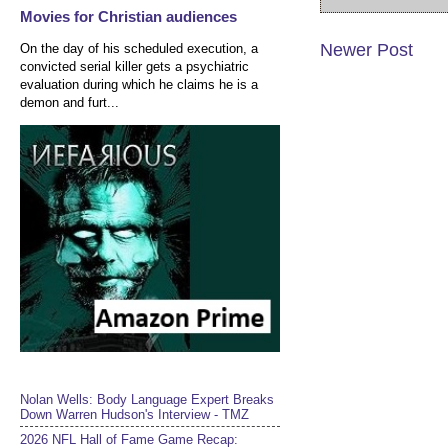
Movies for Christian audiences
Newer Post
On the day of his scheduled execution, a
convicted serial killer gets a psychiatric
evaluation during which he claims he is a
demon and furt...
Nolan Wells: Body Language Expert Breaks
Down Warren Hudson's Interview - TMZ
2026 NFL Hall of Fame Game Recap: