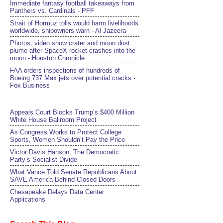
Immediate fantasy football takeaways from
Panthers vs. Cardinals - PFF
Strait of Hormuz tolls would harm livelihoods
worldwide, shipowners warn - Al Jazeera
Photos, video show crater and moon dust
plume after SpaceX rocket crashes into the
moon - Houston Chronicle
FAA orders inspections of hundreds of
Boeing 737 Max jets over potential cracks -
Fox Business
Appeals Court Blocks Trump’s $400 Million
White House Ballroom Project
As Congress Works to Protect College
Sports, Women Shouldn’t Pay the Price
Victor Davis Hanson: The Democratic
Party’s Socialist Divide
What Vance Told Senate Republicans About
SAVE America Behind Closed Doors
Chesapeake Delays Data Center
Applications