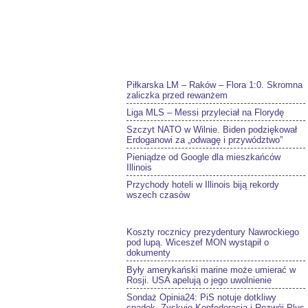
Piłkarska LM – Raków – Flora 1:0. Skromna
zaliczka przed rewanżem
Liga MLS – Messi przyleciał na Florydę
Szczyt NATO w Wilnie. Biden podziękował
Erdoganowi za „odwagę i przywództwo”
Pieniądze od Google dla mieszkańców
Illinois
Przychody hoteli w Illinois biją rekordy
wszech czasów
Koszty rocznicy prezydentury Nawrockiego
pod lupą. Wiceszef MON wystąpił o
dokumenty
Były amerykański marine może umierać w
Rosji. USA apelują o jego uwolnienie
Sondaż Opinia24: PiS notuje dotkliwy
spadek. Zyskuje Konfederacja i Rozwój Plus