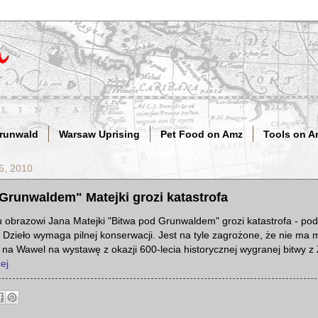
Grunwald
Warsaw Uprising
Pet Food on Amz
Tools on A
6, 2010
Grunwaldem" Matejki grozi katastrofa
 obrazowi Jana Matejki "Bitwa pod Grunwaldem" grozi katastrofa - pod
Dzieło wymaga pilnej konserwacji. Jest na tyle zagrożone, że nie ma
 na Wawel na wystawę z okazji 600-lecia historycznej wygranej bitwy 
ej