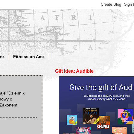
mz
Fitness on Amz
Gift Idea: Audible
aje "Dziennik
 mowy o
z Zakonem