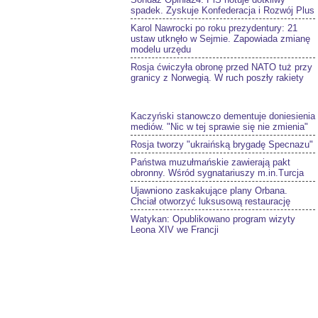
spadek. Zyskuje Konfederacja i Rozwój Plus
Karol Nawrocki po roku prezydentury: 21
ustaw utknęło w Sejmie. Zapowiada zmianę
modelu urzędu
Rosja ćwiczyła obronę przed NATO tuż przy
granicy z Norwegią. W ruch poszły rakiety
Kaczyński stanowczo dementuje doniesienia
mediów. "Nic w tej sprawie się nie zmienia"
Rosja tworzy "ukraińską brygadę Specnazu"
Państwa muzułmańskie zawierają pakt
obronny. Wśród sygnatariuszy m.in.Turcja
Ujawniono zaskakujące plany Orbana.
Chciał otworzyć luksusową restaurację
Watykan: Opublikowano program wizyty
Leona XIV we Francji