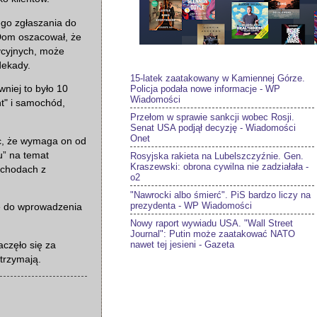
ego zgłaszania do
 Dom oszacował, że
ycyjnych, może
dekady.
15-latek zaatakowany w Kamiennej Górze.
Policja podała nowe informacje - WP
wniej to było 10
Wiadomości
nt" i samochód,
Przełom w sprawie sankcji wobec Rosji.
Senat USA podjął decyzję - Wiadomości
Onet
ąc, że wymaga on od
u” na temat
Rosyjska rakieta na Lubelszczyźnie. Gen.
Kraszewski: obrona cywilna nie zadziałała -
ochodach z
o2
"Nawrocki albo śmierć". PiS bardzo liczy na
prezydenta - WP Wiadomości
ze do wprowadzenia
Nowy raport wywiadu USA. "Wall Street
Journal": Putin może zaatakować NATO
nawet tej jesieni - Gazeta
częło się za
trzymają.