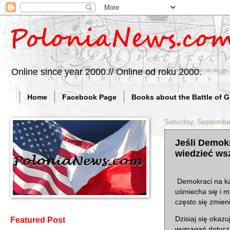
Online since year 2000.// Online od roku 2000.
Home
Facebook Page
Books about the Battle of 
Saturday, Septembe
Jeśli Demok
wiedzieć ws
Demokraci na każ
uśmiecha się i my
często się zmien
Dzisiaj się okaz
Featured Post
wymagań dotyczą