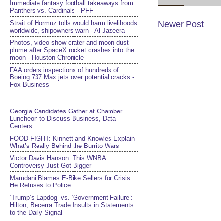
Immediate fantasy football takeaways from
Panthers vs. Cardinals - PFF
Newer Post
Strait of Hormuz tolls would harm livelihoods
worldwide, shipowners warn - Al Jazeera
Photos, video show crater and moon dust
plume after SpaceX rocket crashes into the
moon - Houston Chronicle
FAA orders inspections of hundreds of
Boeing 737 Max jets over potential cracks -
Fox Business
Georgia Candidates Gather at Chamber
Luncheon to Discuss Business, Data
Centers
FOOD FIGHT: Kinnett and Knowles Explain
What’s Really Behind the Burrito Wars
Victor Davis Hanson: This WNBA
Controversy Just Got Bigger
Mamdani Blames E-Bike Sellers for Crisis
He Refuses to Police
‘Trump’s Lapdog’ vs. ‘Government Failure’:
Hilton, Becerra Trade Insults in Statements
to the Daily Signal