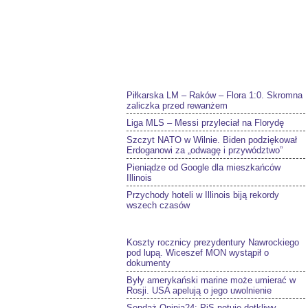
Piłkarska LM – Raków – Flora 1:0. Skromna
zaliczka przed rewanżem
Liga MLS – Messi przyleciał na Florydę
Szczyt NATO w Wilnie. Biden podziękował
Erdoganowi za „odwagę i przywództwo”
Pieniądze od Google dla mieszkańców
Illinois
Przychody hoteli w Illinois biją rekordy
wszech czasów
Koszty rocznicy prezydentury Nawrockiego
pod lupą. Wiceszef MON wystąpił o
dokumenty
Były amerykański marine może umierać w
Rosji. USA apelują o jego uwolnienie
Sondaż Opinia24: PiS notuje dotkliwy