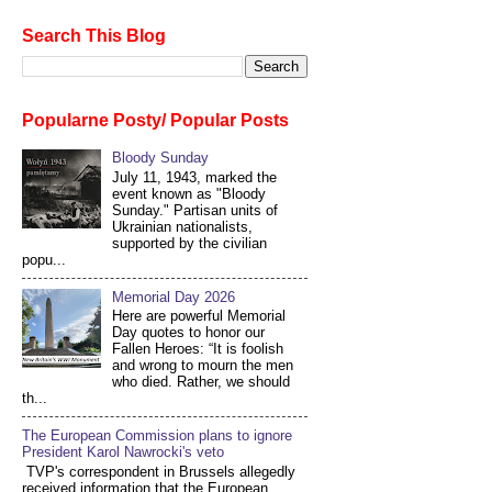
Search This Blog
Popularne Posty/ Popular Posts
Bloody Sunday
July 11, 1943, marked the
event known as "Bloody
Sunday." Partisan units of
Ukrainian nationalists,
supported by the civilian
popu...
Memorial Day 2026
Here are powerful Memorial
Day quotes to honor our
Fallen Heroes: “It is foolish
and wrong to mourn the men
who died. Rather, we should
th...
The European Commission plans to ignore
President Karol Nawrocki's veto
TVP's correspondent in Brussels allegedly
received information that the European