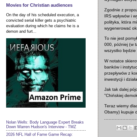
Movies for Christian audiences
Zgodnie z propoz
On the day of his scheduled execution, a
IRS wpływów i w
convicted serial killer gets a psychiatric
polityka, która
evaluation during which he claims he is a
wygenerować oko
demon and furt...
To nie jest pomy
000, później (w 
wszystko będzie
W notatce skier
banków i instytu
przepływów z kon
inwestycji i dzia
Jak tak dalej pó
"Chińskiej demok
Teraz wiemy dlac
Obamy) kupuje dl
Nolan Wells: Body Language Expert Breaks
Down Warren Hudson's Interview - TMZ
2026 NFL Hall of Fame Game Recap: