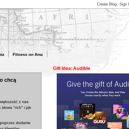
mz
Fitness on Amz
Gift Idea: Audible
go chcą
 większość z nas
a
słowa "rich" i jak
 poprzez dodanie
o klientów.