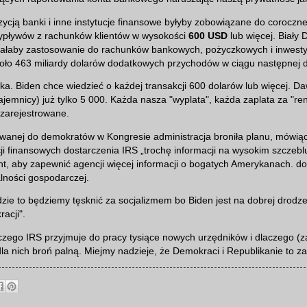
ycją banki i inne instytucje finansowe byłyby zobowiązane do coroczn
ypływów z rachunków klientów w wysokości
600 USD
lub więcej. Biały
 miałaby zastosowanie do rachunków bankowych, pożyczkowych i inwest
ło 463 miliardy dolarów dodatkowych przychodów w ciągu następnej 
łka. Biden chce wiedzieć o każdej transakcji 600 dolarów lub więcej. Da
tajemnicy) już tylko 5 000. Każda nasza "wyplata", każda zaplata za "re
 zarejestrowane.
owanej do demokratów w Kongresie administracja broniła planu, mówi
cji finansowych dostarczenia IRS „trochę informacji na wysokim szczebl
t, aby zapewnić agencji więcej informacji o bogatych Amerykanach. d
łalności gospodarczej.
jdzie to będziemy tęsknić za socjalizmem bo Biden jest na dobrej drod
racji".
zego IRS przyjmuje do pracy tysiące nowych urzędników i dlaczego (za
a nich broń palną. Miejmy nadzieje, że Demokraci i Republikanie to za