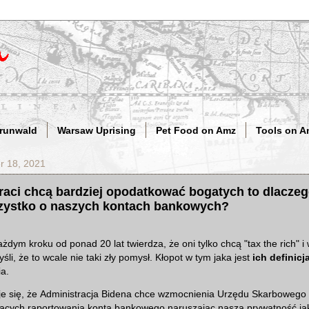
Grunwald
Warsaw Uprising
Pet Food on Amz
Tools on A
r 18, 2021
raci chcą bardziej opodatkować bogatych to dlacze
zystko o naszych kontach bankowych?
dym kroku od ponad 20 lat twierdza, że oni tylko chcą "tax the rich" i
śli, że to wcale nie taki zły pomysł. Kłopot w tym jaka jest
ich
definicj
ia.
uje się, że Administracja Bidena chce wzmocnienia Urzędu Skarbowego
cych raportowania konta bankowego naruszając naszą prywatność jak