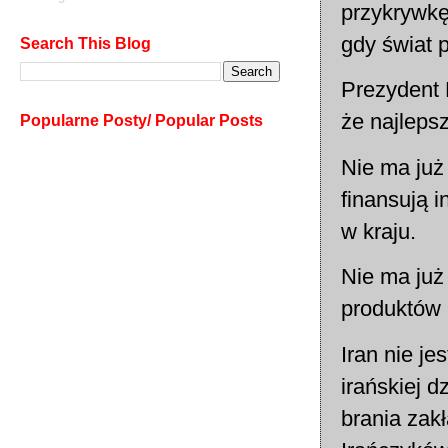
przykrywkę
gdy świat p
Search This Blog
Prezydent 
że najleps
Popularne Posty/ Popular Posts
Nie ma już 
finansują i
w kraju.
Nie ma już 
produktów 
Iran nie j
irańskiej d
brania zak