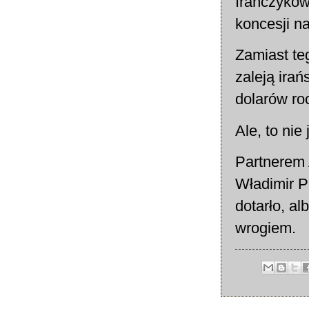
Irańczyków
koncesji na
Zamiast te
zaleją ira
dolarów ro
Ale, to nie
Partnerem 
Władimir P
dotarło, a
wrogiem.