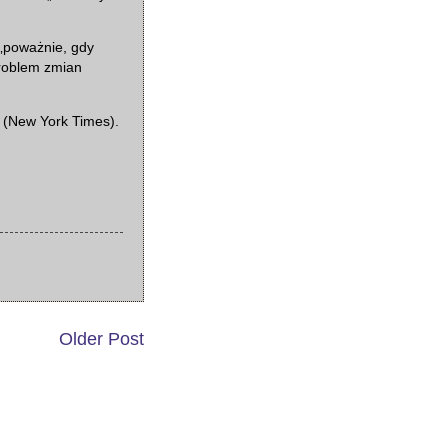
 „poważnie, gdy
problem zmian
T (New York Times).
Older Post