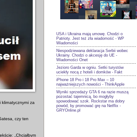
USA i Ukraina mają umowę. Chodzi o
Patrioty. Jest też zła wiadomość - WP
Wiadomości
Niespodziewana deklaracja Serbii wobec
Ukrainy. Chodzi o akcesję do UE -
Wiadomości Onet
Jezioro Garda w ogniu. Setki turystów
uciekły nocą z hoteli i domków - Fakt
iPhone 18 Pro i 18 Pro Max – 10
najważniejszych nowości - ThinkApple
Wyniki sprzedaży GTA 6 na razie muszą
pozostać tajemnicą, bo mogłyby
spowodować szok. Rockstar ma dobry
i klimatycznymi za
powód, by promować grę na Netflix -
GRYOnline.pl
Gatesa, czy ten
ekście: „Chciałbym