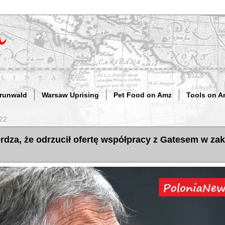
Grunwald
Warsaw Uprising
Pet Food on Amz
Tools on A
022
rdza, że odrzucił ofertę współpracy z Gatesem w zak