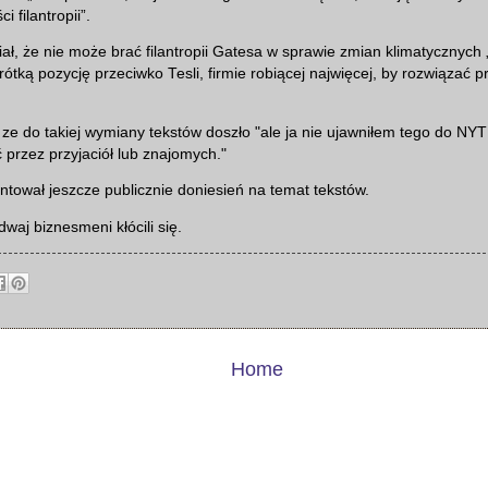
 filantropii”.
ł, że nie może brać filantropii Gatesa w sprawie zmian klimatycznych
tką pozycję przeciwko Tesli, firmie robiącej najwięcej, by rozwiązać 
 ze do takiej wymiany tekstów doszło "ale ja nie ujawniłem tego do NY
ć przez przyjaciół lub znajomych."
tował jeszcze publicznie doniesień na temat tekstów.
dwaj biznesmeni kłócili się.
Home