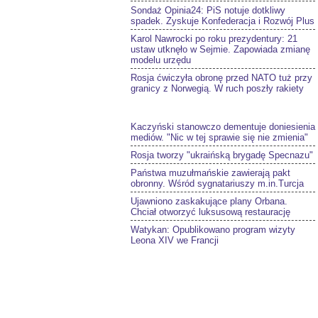
Sondaż Opinia24: PiS notuje dotkliwy
spadek. Zyskuje Konfederacja i Rozwój Plus
Karol Nawrocki po roku prezydentury: 21
ustaw utknęło w Sejmie. Zapowiada zmianę
modelu urzędu
Rosja ćwiczyła obronę przed NATO tuż przy
granicy z Norwegią. W ruch poszły rakiety
Kaczyński stanowczo dementuje doniesienia
mediów. "Nic w tej sprawie się nie zmienia"
Rosja tworzy "ukraińską brygadę Specnazu"
Państwa muzułmańskie zawierają pakt
obronny. Wśród sygnatariuszy m.in.Turcja
Ujawniono zaskakujące plany Orbana.
Chciał otworzyć luksusową restaurację
Watykan: Opublikowano program wizyty
Leona XIV we Francji