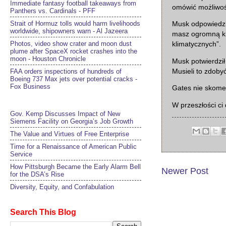
Immediate fantasy football takeaways from
omówić możliwości
Panthers vs. Cardinals - PFF
Strait of Hormuz tolls would harm livelihoods
Musk odpowiedzia
worldwide, shipowners warn - Al Jazeera
masz ogromną kró
Photos, video show crater and moon dust
klimatycznych”.
plume after SpaceX rocket crashes into the
moon - Houston Chronicle
Musk potwierdził
Musieli to zdoby
FAA orders inspections of hundreds of
Boeing 737 Max jets over potential cracks -
Fox Business
Gates nie skomen
W przeszłości ci 
Gov. Kemp Discusses Impact of New
Siemens Facility on Georgia’s Job Growth
The Value and Virtues of Free Enterprise
Time for a Renaissance of American Public
Service
How Pittsburgh Became the Early Alarm Bell
Newer Post
for the DSA’s Rise
Diversity, Equity, and Confabulation
Search This Blog