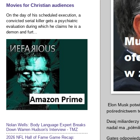
Movies for Christian audiences
On the day of his scheduled execution, a
convicted serial killer gets a psychiatric
evaluation during which he claims he is a
demon and furt...
Elon Musk potwie
pośrednictwem tek
Dwaj miliarderzy
Nolan Wells: Body Language Expert Breaks
nadal ma „półmil
Down Warren Hudson's Interview - TMZ
2026 NFL Hall of Fame Game Recap:
Gates odpowiedzi