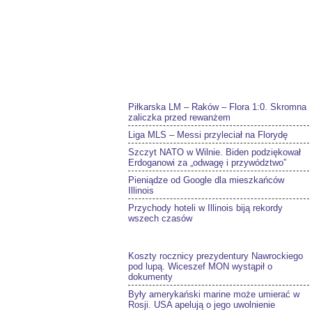
Piłkarska LM – Raków – Flora 1:0. Skromna
zaliczka przed rewanżem
Liga MLS – Messi przyleciał na Florydę
Szczyt NATO w Wilnie. Biden podziękował
Erdoganowi za „odwagę i przywództwo”
Pieniądze od Google dla mieszkańców
Illinois
Przychody hoteli w Illinois biją rekordy
wszech czasów
Koszty rocznicy prezydentury Nawrockiego
pod lupą. Wiceszef MON wystąpił o
dokumenty
Były amerykański marine może umierać w
Rosji. USA apelują o jego uwolnienie