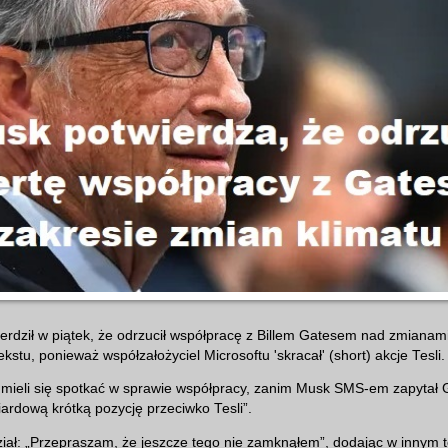
rdził w piątek, że odrzucił współpracę z Billem Gatesem nad zmianam
stu, ponieważ współzałożyciel Microsoftu 'skracał' (short) akcje Tesli.
 mieli się spotkać w sprawie współpracy, zanim Musk SMS-em zapytał 
iardową krótką pozycję przeciwko Tesli”.
ał: „Przepraszam, że jeszcze tego nie zamknąłem”, dodając w innym t