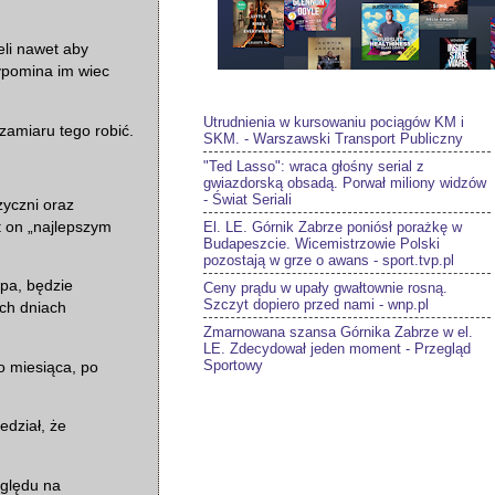
eli nawet aby
zypomina im wiec
Utrudnienia w kursowaniu pociągów KM i
zamiaru tego robić.
SKM. - Warszawski Transport Publiczny
"Ted Lasso": wraca głośny serial z
gwiazdorską obsadą. Porwał miliony widzów
- Świat Seriali
zyczni oraz
El. LE. Górnik Zabrze poniósł porażkę w
t on „najlepszym
Budapeszcie. Wicemistrzowie Polski
pozostają w grze o awans - sport.tvp.pl
pa, będzie
Ceny prądu w upały gwałtownie rosną.
Szczyt dopiero przed nami - wnp.pl
ich dniach
Zmarnowana szansa Górnika Zabrze w el.
LE. Zdecydował jeden moment - Przegląd
Sportowy
o miesiąca, po
dział, że
ględu na