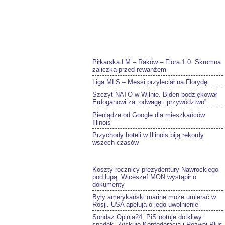
Piłkarska LM – Raków – Flora 1:0. Skromna
zaliczka przed rewanżem
Liga MLS – Messi przyleciał na Florydę
Szczyt NATO w Wilnie. Biden podziękował
Erdoganowi za „odwagę i przywództwo”
Pieniądze od Google dla mieszkańców
Illinois
Przychody hoteli w Illinois biją rekordy
wszech czasów
Koszty rocznicy prezydentury Nawrockiego
pod lupą. Wiceszef MON wystąpił o
dokumenty
Były amerykański marine może umierać w
Rosji. USA apelują o jego uwolnienie
Sondaż Opinia24: PiS notuje dotkliwy
spadek. Zyskuje Konfederacja i Rozwój Plus