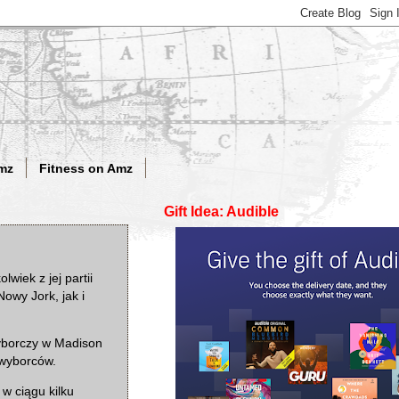
mz
Fitness on Amz
Gift Idea: Audible
wiek z jej partii
wy Jork, jak i
yborczy w Madison
 wyborców.
w ciągu kilku