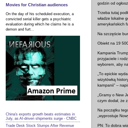
godzin od ogłos
Movies for Christian audiences
Trzeba tutaj podk
On the day of his scheduled execution, a
władze lokalne g
convicted serial killer gets a psychiatric
evaluation during which he claims he is a
amerykańskich f
demon and furt...
Na szczęście bur
Obiekt na 19 500
Kampania Trumpa 
przyjaciele i ro
wyborem, aby na
„To epickie wyda
wizytówką histor
kampanii” – nap
„Gramy o New Je
czym dodał, że 
Na początku teg
China's exports growth beats estimates in
„wyprostuje Nowy
July, as AI-driven shipments surge - CNBC
PN: To dobra wi
Trade Desk Stock Slumps After Revenue