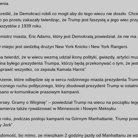
zenia.
reślić, że Demokraci robili co mogli aby do tego wiecu nie doszło. Chci
o po prostu zakazały twierdząc, że Trump jest faszystą a jego wiec pr
aszystów z 1939 roku.
mistrz miasta, Eric Adams, który jest Demokratą powiedział, że nie ma 
 miejsc jest siedzibą drużyn New York Knicks i New York Rangers.
twierdzi, że w wiecu wezmą udział ikony polityki, gwiazdy, artyści mu
dzina byłego prezydenta Trumpa, którzy będą przekonywać o tym, że jes
prawić wszystko, co zepsuła Kamala Harris”.
rzenie, które odbędzie się w sercu rodzinnego miasta prezydenta Trum
ycznego ruchu politycznego, który zbudował prezydent Trump w ostatn
isano w komunikacie prasowym kampanii.
rsey. Gramy o Wirginię” – powiedział Trump na wiecu na początku teg
zamierza także rywalizować w Minnesocie i Nowym Meksyku.
o roku, podczas postoju kampanii na Górnym Manhattanie, Trump powie
 Jork”.
adomość, bo mimo, ze mieszkam 2 godziny jazdy od Manhattanu ze wz