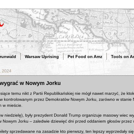
Grunwald
Warsaw Uprising
Pet Food on Amz
Tools on A
, 2024
 wygrać w Nowym Jorku
ące temu nikt z Partii Republikańskiej nie mógł nawet marzyć, że ktokol
w kontrolowanym przez Demokratów Nowym Jorku, zarówno w stanie No
m w mieście.
(w niedzielę), były prezydent Donald Trump organizuje masowy wiec w
 Nowym Jorku – zaledwie dziewięć dni przed oddaniem głosów przez
ilety sprzedawane na zasadzie kto pierwszy, ten lepszy wyprzedały się 