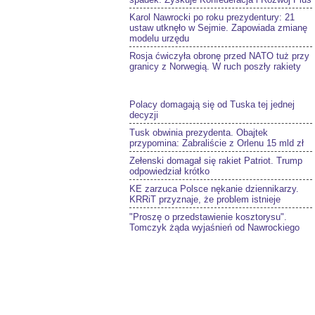
Karol Nawrocki po roku prezydentury: 21
ustaw utknęło w Sejmie. Zapowiada zmianę
modelu urzędu
Rosja ćwiczyła obronę przed NATO tuż przy
granicy z Norwegią. W ruch poszły rakiety
Polacy domagają się od Tuska tej jednej
decyzji
Tusk obwinia prezydenta. Obajtek
przypomina: Zabraliście z Orlenu 15 mld zł
Zełenski domagał się rakiet Patriot. Trump
odpowiedział krótko
KE zarzuca Polsce nękanie dziennikarzy.
KRRiT przyznaje, że problem istnieje
"Proszę o przedstawienie kosztorysu".
Tomczyk żąda wyjaśnień od Nawrockiego