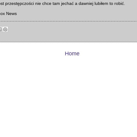
st przestępczości nie chce tam jechać a dawniej lubiłem to robić.
Fox News
Home