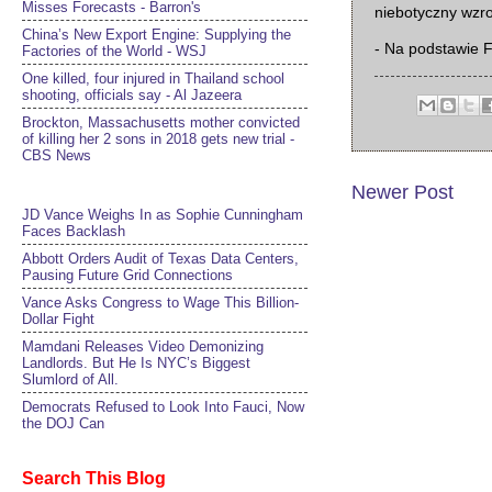
Misses Forecasts - Barron's
niebotyczny wzro
China’s New Export Engine: Supplying the
- Na podstawie 
Factories of the World - WSJ
One killed, four injured in Thailand school
shooting, officials say - Al Jazeera
Brockton, Massachusetts mother convicted
of killing her 2 sons in 2018 gets new trial -
CBS News
Newer Post
JD Vance Weighs In as Sophie Cunningham
Faces Backlash
Abbott Orders Audit of Texas Data Centers,
Pausing Future Grid Connections
Vance Asks Congress to Wage This Billion-
Dollar Fight
Mamdani Releases Video Demonizing
Landlords. But He Is NYC’s Biggest
Slumlord of All.
Democrats Refused to Look Into Fauci, Now
the DOJ Can
Search This Blog