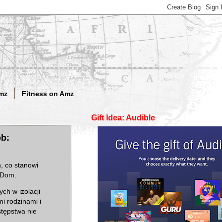
mz
Fitness on Amz
Gift Idea: Audible
ób:
ń, co stanowi
y Dom.
ch w izolacji
i rodzinami i
stępstwa nie