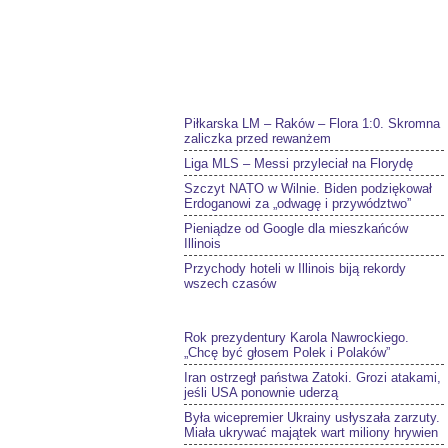
Piłkarska LM – Raków – Flora 1:0. Skromna
zaliczka przed rewanżem
Liga MLS – Messi przyleciał na Florydę
Szczyt NATO w Wilnie. Biden podziękował
Erdoganowi za „odwagę i przywództwo”
Pieniądze od Google dla mieszkańców
Illinois
Przychody hoteli w Illinois biją rekordy
wszech czasów
Rok prezydentury Karola Nawrockiego.
„Chcę być głosem Polek i Polaków”
Iran ostrzegł państwa Zatoki. Grozi atakami,
jeśli USA ponownie uderzą
Była wicepremier Ukrainy usłyszała zarzuty.
Miała ukrywać majątek wart miliony hrywien