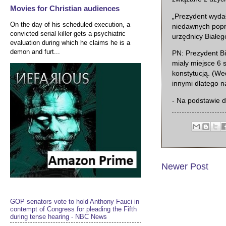
Movies for Christian audiences
„Prezydent wydał
On the day of his scheduled execution, a
niedawnych popr
convicted serial killer gets a psychiatric
urzędnicy Białe
evaluation during which he claims he is a
demon and furt...
PN: Prezydent Bi
miały miejsce 6 
konstytucją. (We
innymi dlatego n
- Na podstawie 
Newer Post
GOP senators vote to hold Anthony Fauci in
contempt of Congress for pleading the Fifth
during tense hearing - NBC News