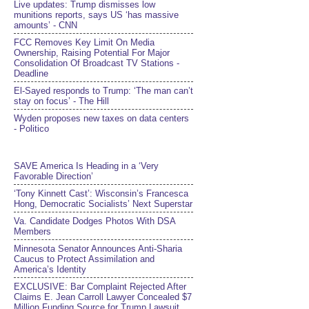
Live updates: Trump dismisses low
munitions reports, says US ‘has massive
amounts’ - CNN
FCC Removes Key Limit On Media
Ownership, Raising Potential For Major
Consolidation Of Broadcast TV Stations -
Deadline
El-Sayed responds to Trump: ‘The man can’t
stay on focus’ - The Hill
Wyden proposes new taxes on data centers
- Politico
SAVE America Is Heading in a ‘Very
Favorable Direction’
‘Tony Kinnett Cast’: Wisconsin’s Francesca
Hong, Democratic Socialists’ Next Superstar
Va. Candidate Dodges Photos With DSA
Members
Minnesota Senator Announces Anti-Sharia
Caucus to Protect Assimilation and
America’s Identity
EXCLUSIVE: Bar Complaint Rejected After
Claims E. Jean Carroll Lawyer Concealed $7
Million Funding Source for Trump Lawsuit