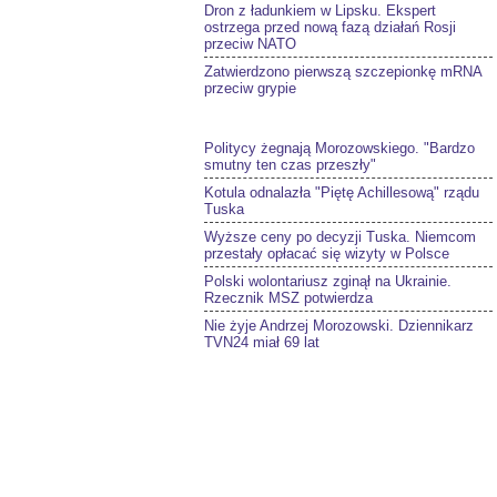
Dron z ładunkiem w Lipsku. Ekspert
ostrzega przed nową fazą działań Rosji
przeciw NATO
Zatwierdzono pierwszą szczepionkę mRNA
przeciw grypie
Politycy żegnają Morozowskiego. "Bardzo
smutny ten czas przeszły"
Kotula odnalazła "Piętę Achillesową" rządu
Tuska
Wyższe ceny po decyzji Tuska. Niemcom
przestały opłacać się wizyty w Polsce
Polski wolontariusz zginął na Ukrainie.
Rzecznik MSZ potwierdza
Nie żyje Andrzej Morozowski. Dziennikarz
TVN24 miał 69 lat