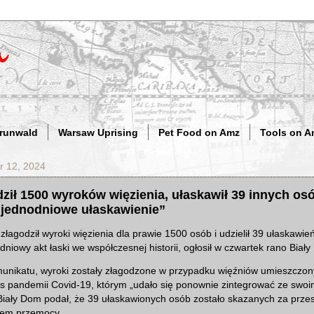
Grunwald
Warsaw Uprising
Pet Food on Amz
Tools on A
r 12, 2024
ził 1500 wyroków więzienia, ułaskawił 39 innych os
 jednodniowe ułaskawienie”
złagodził wyroki więzienia dla prawie 1500 osób i udzielił 39 ułaskawie
dniowy akt łaski we współczesnej historii, ogłosił w czwartek rano Biał
unikatu, wyroki zostały złagodzone w przypadku więźniów umieszczony
 pandemii Covid-19, którym „udało się ponownie zintegrować ze swoim
Biały Dom podał, że 39 ułaskawionych osób zostało skazanych za prze
iem przemocy.