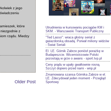
kolwiek z jego
oświadczeniu
zamieszek, które
Utrudnienia w kursowaniu pociągów KM i
SKM. - Warszawski Transport Publiczny
 niezgodnie z
niom rządu. Miedzy
"Ted Lasso": wraca głośny serial z
gwiazdorską obsadą. Porwał miliony widzów
- Świat Seriali
El. LE. Górnik Zabrze poniósł porażkę w
Budapeszcie. Wicemistrzowie Polski
pozostają w grze o awans - sport.tvp.pl
Ceny prądu w upały gwałtownie rosną.
Szczyt dopiero przed nami - wnp.pl
Zmarnowana szansa Górnika Zabrze w el.
LE. Zdecydował jeden moment - Przegląd
Older Post
Sportowy