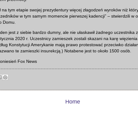
 na tym etapie swojej prezydentury więcej złagodzeń wyroków niż który
zedników w tym samym momencie pierwszej kadencji” – stwierdzili w 
go Domu.
den jest z siebie bardzo dumny, ale nie ułaskawił żadnego uczestnika 
stycznia 2020 r. Uczestnicy zamieszek zostali skazani na karę więzienia
dług Konstytucji Amerykanie mają prawo protestować przeciwko działa
azwano te zamieszki insurekcją.) Notabene jest to około 1500 osób.
doniesień Fox News
Home