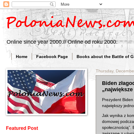
Online since year 2000.// Online od roku 2000.
Home
Facebook Page
Books about the Battle of 
Thursday, Decembe
Biden złagod
„największe
Prezydent Biden 
największy jedno
Jak wynika z kom
domowej podczas
społecznością”. 
Featured Post
związane z użyc