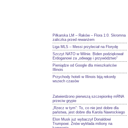
Piłkarska LM – Raków – Flora 1:0. Skromna
zaliczka przed rewanżem
Liga MLS – Messi przyleciał na Florydę
Szczyt NATO w Wilnie. Biden podziękował
Erdoganowi za „odwagę i przywództwo”
Pieniądze od Google dla mieszkańców
Illinois
Przychody hoteli w Illinois biją rekordy
wszech czasów
Zatwierdzono pierwszą szczepionkę mRNA
przeciw grypie
„Rzecz w tym”: To, co nie jest dobre dla
państwa, jest dobre dla Karola Nawrockiego
Elon Musk już wybaczył Donaldowi
Trumpowi. Znów wykłada miliony na
kampanię