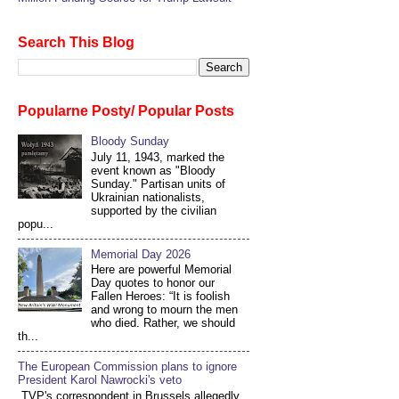
Search This Blog
Popularne Posty/ Popular Posts
Bloody Sunday
July 11, 1943, marked the
event known as "Bloody
Sunday." Partisan units of
Ukrainian nationalists,
supported by the civilian
popu...
Memorial Day 2026
Here are powerful Memorial
Day quotes to honor our
Fallen Heroes: “It is foolish
and wrong to mourn the men
who died. Rather, we should
th...
The European Commission plans to ignore
President Karol Nawrocki's veto
TVP's correspondent in Brussels allegedly