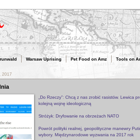
Grunwald
Warsaw Uprising
Pet Food on Amz
Tools on A
, 2017
dnia
„Do Rzeczy”: Chcą z nas zrobić rasistów. Lewica p
kolejną wojnę ideologiczną
Stróżyk: Dryfowanie na obrzeżach NATO
Powrót polityki realnej, geopolityczne manewry Puti
wybory. Międzynarodowe wyzwania na 2017 rok