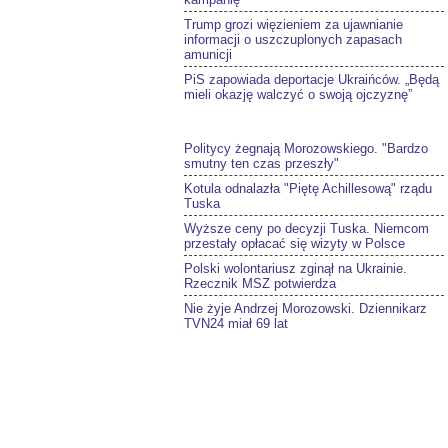
Trump grozi więzieniem za ujawnianie
informacji o uszczuplonych zapasach
amunicji
PiS zapowiada deportacje Ukraińców. „Będą
mieli okazję walczyć o swoją ojczyznę”
Politycy żegnają Morozowskiego. "Bardzo
smutny ten czas przeszły"
Kotula odnalazła "Piętę Achillesową" rządu
Tuska
Wyższe ceny po decyzji Tuska. Niemcom
przestały opłacać się wizyty w Polsce
Polski wolontariusz zginął na Ukrainie.
Rzecznik MSZ potwierdza
Nie żyje Andrzej Morozowski. Dziennikarz
TVN24 miał 69 lat