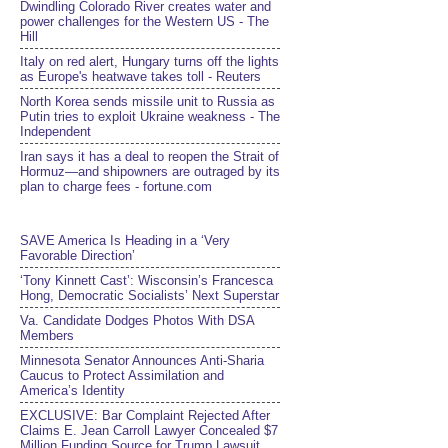
Dwindling Colorado River creates water and
power challenges for the Western US - The
Hill
Italy on red alert, Hungary turns off the lights
as Europe's heatwave takes toll - Reuters
North Korea sends missile unit to Russia as
Putin tries to exploit Ukraine weakness - The
Independent
Iran says it has a deal to reopen the Strait of
Hormuz—and shipowners are outraged by its
plan to charge fees - fortune.com
SAVE America Is Heading in a ‘Very
Favorable Direction’
‘Tony Kinnett Cast’: Wisconsin’s Francesca
Hong, Democratic Socialists’ Next Superstar
Va. Candidate Dodges Photos With DSA
Members
Minnesota Senator Announces Anti-Sharia
Caucus to Protect Assimilation and
America’s Identity
EXCLUSIVE: Bar Complaint Rejected After
Claims E. Jean Carroll Lawyer Concealed $7
Million Funding Source for Trump Lawsuit