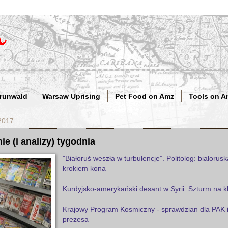
Grunwald
Warsaw Uprising
Pet Food on Amz
Tools on A
2017
ie (i analizy) tygodnia
"Białoruś weszła w turbulencje”. Politolog: białorus
krokiem kona
Kurdyjsko-amerykański desant w Syrii. Szturm na
Krajowy Program Kosmiczny - sprawdzian dla PAK i
prezesa