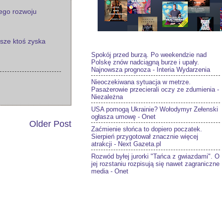
nego rozwoju
sze ktoś zyska
Spokój przed burzą. Po weekendzie nad
Polskę znów nadciągną burze i upały.
Najnowsza prognoza - Interia Wydarzenia
Nieoczekiwana sytuacja w metrze.
Pasażerowie przecierali oczy ze zdumienia -
Niezależna
USA pomogą Ukrainie? Wołodymyr Zełenski
ogłasza umowę - Onet
Older Post
Zaćmienie słońca to dopiero poczatek.
Sierpień przygotował znacznie więcej
atrakcji - Next Gazeta.pl
Rozwód byłej jurorki "Tańca z gwiazdami". O
jej rozstaniu rozpisują się nawet zagraniczne
media - Onet