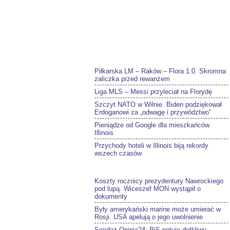
Piłkarska LM – Raków – Flora 1:0. Skromna
zaliczka przed rewanżem
Liga MLS – Messi przyleciał na Florydę
Szczyt NATO w Wilnie. Biden podziękował
Erdoganowi za „odwagę i przywództwo”
Pieniądze od Google dla mieszkańców
Illinois
Przychody hoteli w Illinois biją rekordy
wszech czasów
Koszty rocznicy prezydentury Nawrockiego
pod lupą. Wiceszef MON wystąpił o
dokumenty
Były amerykański marine może umierać w
Rosji. USA apelują o jego uwolnienie
Sondaż Opinia24: PiS notuje dotkliwy