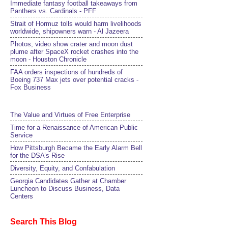
Immediate fantasy football takeaways from
Panthers vs. Cardinals - PFF
Strait of Hormuz tolls would harm livelihoods
worldwide, shipowners warn - Al Jazeera
Photos, video show crater and moon dust
plume after SpaceX rocket crashes into the
moon - Houston Chronicle
FAA orders inspections of hundreds of
Boeing 737 Max jets over potential cracks -
Fox Business
The Value and Virtues of Free Enterprise
Time for a Renaissance of American Public
Service
How Pittsburgh Became the Early Alarm Bell
for the DSA’s Rise
Diversity, Equity, and Confabulation
Georgia Candidates Gather at Chamber
Luncheon to Discuss Business, Data
Centers
Search This Blog