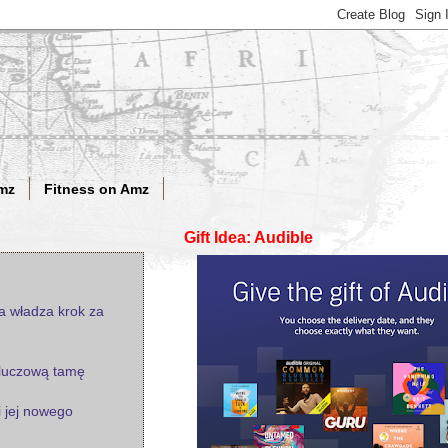
mz
Fitness on Amz
Gift Idea: Audible
ka władza krok za
 kluczową tamę
 jej nowego