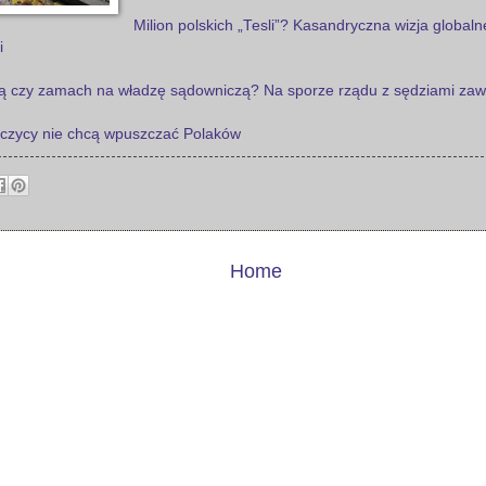
Milion polskich „Tesli”? Kasandryczna wizja global
i
ią czy zamach na władzę sądowniczą? Na sporze rządu z sędziami zaw
yjczycy nie chcą wpuszczać Polaków
Home