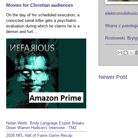
Movies for Christian audiences
elektromobilnośc
On the day of his scheduled execution, a
convicted serial killer gets a psychiatric
Wojna z patolog
evaluation during which he claims he is a
demon and furt...
Rostowski: Bryt
Newer Post
Nolan Wells: Body Language Expert Breaks
Down Warren Hudson's Interview - TMZ
2026 NFL Hall of Fame Game Recap: