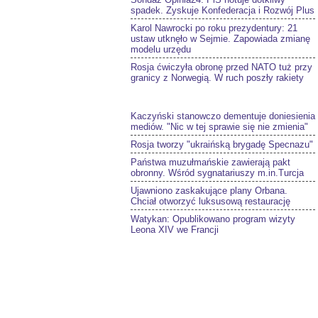
spadek. Zyskuje Konfederacja i Rozwój Plus
Karol Nawrocki po roku prezydentury: 21
ustaw utknęło w Sejmie. Zapowiada zmianę
modelu urzędu
Rosja ćwiczyła obronę przed NATO tuż przy
granicy z Norwegią. W ruch poszły rakiety
Kaczyński stanowczo dementuje doniesienia
mediów. "Nic w tej sprawie się nie zmienia"
Rosja tworzy "ukraińską brygadę Specnazu"
Państwa muzułmańskie zawierają pakt
obronny. Wśród sygnatariuszy m.in.Turcja
Ujawniono zaskakujące plany Orbana.
Chciał otworzyć luksusową restaurację
Watykan: Opublikowano program wizyty
Leona XIV we Francji