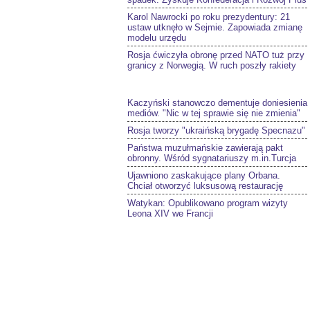
Karol Nawrocki po roku prezydentury: 21
ustaw utknęło w Sejmie. Zapowiada zmianę
modelu urzędu
Rosja ćwiczyła obronę przed NATO tuż przy
granicy z Norwegią. W ruch poszły rakiety
Kaczyński stanowczo dementuje doniesienia
mediów. "Nic w tej sprawie się nie zmienia"
Rosja tworzy "ukraińską brygadę Specnazu"
Państwa muzułmańskie zawierają pakt
obronny. Wśród sygnatariuszy m.in.Turcja
Ujawniono zaskakujące plany Orbana.
Chciał otworzyć luksusową restaurację
Watykan: Opublikowano program wizyty
Leona XIV we Francji