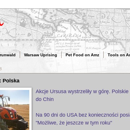
Grunwald
Warsaw Uprising
Pet Food on Amz
Tools on A
8
): Polska
Akcje Ursusa wystrzeliły w górę. Polskie 
do Chin
Na 90 dni do USA bez konieczności posi
"Możliwe, że jeszcze w tym roku"