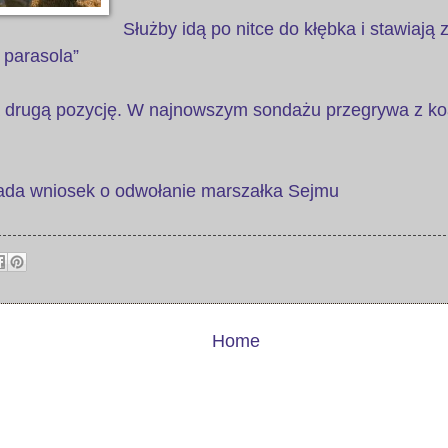
Służby idą po nitce do kłębka i stawiają 
 parasola”
 drugą pozycję. W najnowszym sondażu przegrywa z koa
ada wniosek o odwołanie marszałka Sejmu
Home