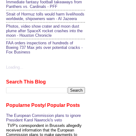
Immediate fantasy football takeaways from
Panthers vs. Cardinals - PFF
Strait of Hormuz tolls would harm livelihoods
worldwide, shipowners warn - Al Jazeera
Photos, video show crater and moon dust
plume after SpaceX rocket crashes into the
moon - Houston Chronicle
FAA orders inspections of hundreds of
Boeing 737 Max jets over potential cracks -
Fox Business
Loading...
Search This Blog
Popularne Posty/ Popular Posts
The European Commission plans to ignore
President Karol Nawrocki's veto
TVP's correspondent in Brussels allegedly
received information that the European
Commission plans to make payments to