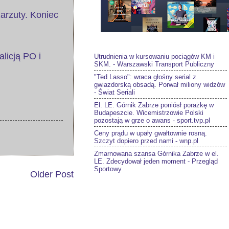
zarzuty. Koniec
licją PO i
Utrudnienia w kursowaniu pociągów KM i
SKM. - Warszawski Transport Publiczny
"Ted Lasso": wraca głośny serial z
gwiazdorską obsadą. Porwał miliony widzów
- Świat Seriali
El. LE. Górnik Zabrze poniósł porażkę w
Budapeszcie. Wicemistrzowie Polski
pozostają w grze o awans - sport.tvp.pl
Ceny prądu w upały gwałtownie rosną.
Szczyt dopiero przed nami - wnp.pl
Zmarnowana szansa Górnika Zabrze w el.
LE. Zdecydował jeden moment - Przegląd
Sportowy
Older Post