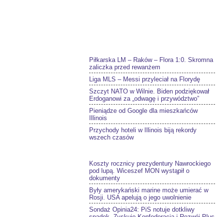
Piłkarska LM – Raków – Flora 1:0. Skromna
zaliczka przed rewanżem
Liga MLS – Messi przyleciał na Florydę
Szczyt NATO w Wilnie. Biden podziękował
Erdoganowi za „odwagę i przywództwo”
Pieniądze od Google dla mieszkańców
Illinois
Przychody hoteli w Illinois biją rekordy
wszech czasów
Koszty rocznicy prezydentury Nawrockiego
pod lupą. Wiceszef MON wystąpił o
dokumenty
Były amerykański marine może umierać w
Rosji. USA apelują o jego uwolnienie
Sondaż Opinia24: PiS notuje dotkliwy
spadek. Zyskuje Konfederacja i Rozwój Plus