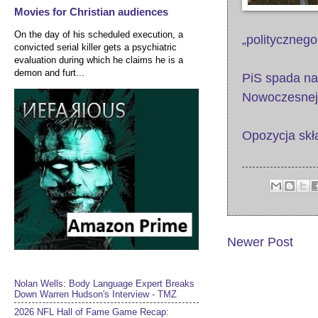
Movies for Christian audiences
On the day of his scheduled execution, a
„politycznego
convicted serial killer gets a psychiatric
evaluation during which he claims he is a
demon and furt...
PiS spada na
Nowoczesnej
Opozycja skł
Newer Post
Nolan Wells: Body Language Expert Breaks
Down Warren Hudson's Interview - TMZ
2026 NFL Hall of Fame Game Recap: