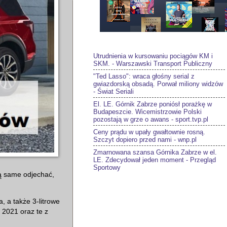
Utrudnienia w kursowaniu pociągów KM i
SKM. - Warszawski Transport Publiczny
"Ted Lasso": wraca głośny serial z
gwiazdorską obsadą. Porwał miliony widzów
- Świat Seriali
El. LE. Górnik Zabrze poniósł porażkę w
Budapeszcie. Wicemistrzowie Polski
pozostają w grze o awans - sport.tvp.pl
Ceny prądu w upały gwałtownie rosną.
Szczyt dopiero przed nami - wnp.pl
Zmarnowana szansa Górnika Zabrze w el.
LE. Zdecydował jeden moment - Przegląd
Sportowy
ą same odjechać,
, a także 3-litrowe
i 2021 oraz te z