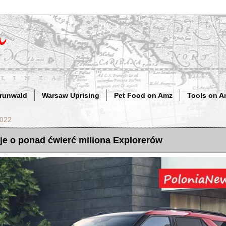
Grunwald
Warsaw Uprising
Pet Food on Amz
Tools on A
2022
je o ponad ćwierć miliona Explorerów