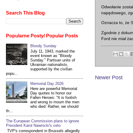
Odwołanie zosta
Search This Blog
napędowego, zgo
Oznacza to, że S
Zgodnie z dokum
Popularne Posty/ Popular Posts
Ford nie miał ż
Bloody Sunday
July 11, 1943, marked the
event known as "Bloody
Sunday." Partisan units of
Ukrainian nationalists,
supported by the civilian
popu...
Newer Post
Memorial Day 2026
Here are powerful Memorial
Day quotes to honor our
Fallen Heroes: “It is foolish
and wrong to mourn the men
who died. Rather, we should
th...
The European Commission plans to ignore
President Karol Nawrocki's veto
TVP's correspondent in Brussels allegedly