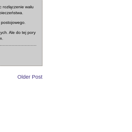
 rozłączenie wału
pieczeństwa.
a postojowego.
ch. Ale do tej pory
m.
Older Post