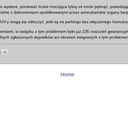
ło wydane, ponieważ śruba mocująca tylną oś może pęknąć, powodując
dnie z dokumentami opublikowanymi przez amerykańskie organy bez
UV-y mogą się odtoczyć, jeśli są na parkingu bez włączonego hamulc
entami, w związku z tym problemem było już 235 roszczeń gwarancyjny
adnych zgłoszonych wypadków ani obrażeń związanych z tym probleme
Home