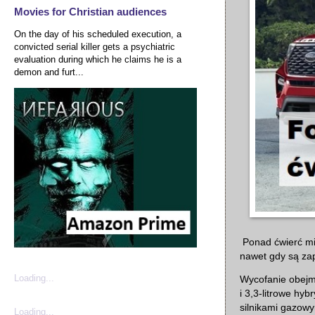
Movies for Christian audiences
On the day of his scheduled execution, a
convicted serial killer gets a psychiatric
evaluation during which he claims he is a
demon and furt...
Ponad ćwierć mi
nawet gdy są za
Loading...
Wycofanie obejmuj
i 3,3-litrowe hy
silnikami gazowym
Loading...